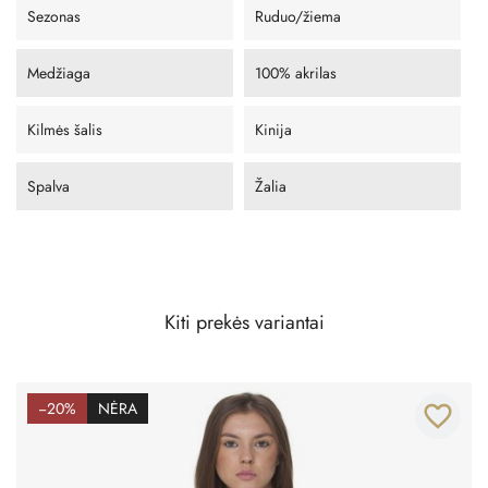
Sezonas
Ruduo/žiema
Medžiaga
100% akrilas
Kilmės šalis
Kinija
Spalva
Žalia
Kiti prekės variantai
−20%
NĖRA
favorite_border