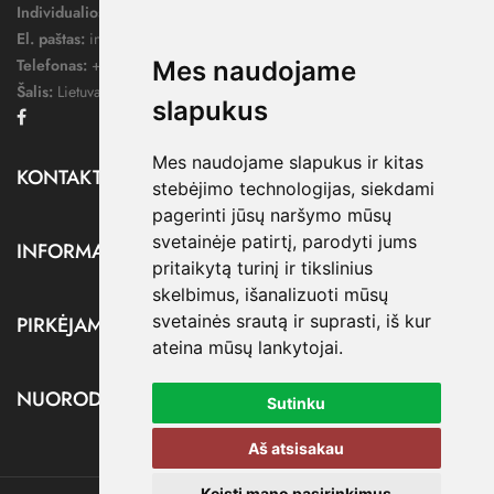
Individualios veiklos pažymos nr.:
1052124
El. paštas:
info@dressify.lt
Telefonas:
+370 676 78578
Mes naudojame
Šalis:
Lietuva
slapukus
Facebook
Mes naudojame slapukus ir kitas
KONTAKTAI

stebėjimo technologijas, siekdami
pagerinti jūsų naršymo mūsų
svetainėje patirtį, parodyti jums
INFORMACIJA

pritaikytą turinį ir tikslinius
skelbimus, išanalizuoti mūsų
svetainės srautą ir suprasti, iš kur
PIRKĖJAMS

ateina mūsų lankytojai.
NUORODOS

Sutinku
Aš atsisakau
Keisti mano pasirinkimus