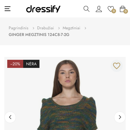
Toggle
☰
0
0
navigation
Pagrindinis
Drabužiai
Megztiniai
GINGER MEGZTINIS 124C8-7-2G
−20%
NĖRA
favorite_border