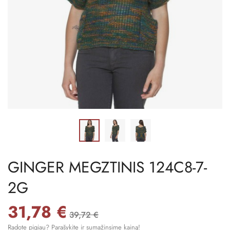
GINGER MEGZTINIS 124C8-7-
2G
31,78 €
39,72 €
Radote pigiau? Parašykite ir sumažinsime kainą!