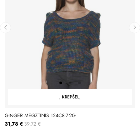
‹
›
Į KREPŠELĮ
GINGER MEGZTINIS 124C8-7-2G
31,78 €
39,72 €