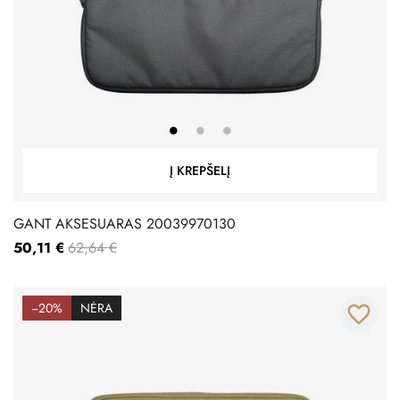
Į KREPŠELĮ
GANT AKSESUARAS 20039970130
50,11 €
62,64 €
−20%
NĖRA
favorite_border