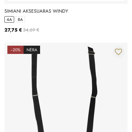
SIMIANI AKSESUARAS WINDY
4A
8A
27,75 €
34,69 €
−20%
NĖRA
favorite_border