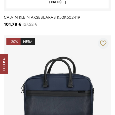
Į KREPŠELĮ
CALVIN KLEIN AKSESUARAS K50K502419
101,78 €
127,22 €
−20%
NĖRA
favorite_border
FILTRAI