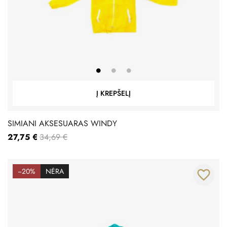
Į KREPŠELĮ
SIMIANI AKSESUARAS WINDY
27,75 €
34,69 €
−20%
NĖRA
favorite_border