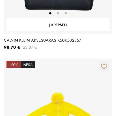
Į KREPŠELĮ
CALVIN KLEIN AKSESUARAS K50K502357
98,70 €
123,37 €
−20%
NĖRA
favorite_border