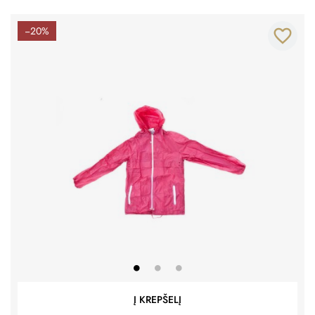
−20%
favorite_border
Į KREPŠELĮ