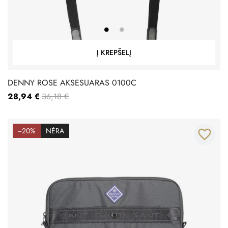
Į KREPŠELĮ
DENNY ROSE AKSESUARAS 0100C
28,94 €
36,18 €
−20%
NĖRA
favorite_border