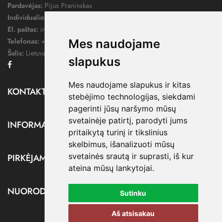
Pardavėjas:
Pijus Praninskas
Individualios veiklos pažymos nr.:
1052124
El. paštas:
info@dressify.lt
Telefonas:
+370 676 78578
Mes naudojame
Šalis:
Lietuva
slapukus
Facebook
Mes naudojame slapukus ir kitas
KONTAKTAI

stebėjimo technologijas, siekdami
pagerinti jūsų naršymo mūsų
svetainėje patirtį, parodyti jums
INFORMACIJA

pritaikytą turinį ir tikslinius
skelbimus, išanalizuoti mūsų
svetainės srautą ir suprasti, iš kur
PIRKĖJAMS

ateina mūsų lankytojai.
NUORODOS

Sutinku
Aš atsisakau