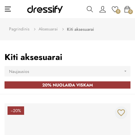
Toggle
☰
0
0
navigation
Pagrindinis
Aksesuarai
Kiti aksesuarai
Kiti aksesuarai
Naujausios

20% NUOLAIDA VISKAM
−20%
favorite_border