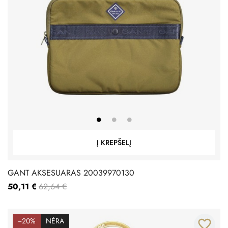
Į KREPŠELĮ
GANT AKSESUARAS 20039970130
50,11 €
62,64 €
−20%
NĖRA
favorite_border