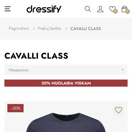
Toggle
☰
0
0
navigation
Pagrindinis
Prekių ženklai
CAVALLI CLASS
CAVALLI CLASS
Naujausios

20% NUOLAIDA VISKAM
−20%
favorite_border