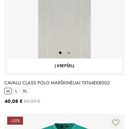
Į KREPŠELĮ
CAVALLI CLASS POLO MARŠKINĖLIAI TXT64EKB002
M
L
XL
40,08 €
50,09 €
−20%
favorite_border