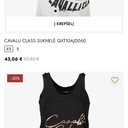
Į KREPŠELĮ
CAVALLI CLASS SUKNELĖ QXT10AJD060
XS
S
43,06 €
53,82 €
−20%
favorite_border