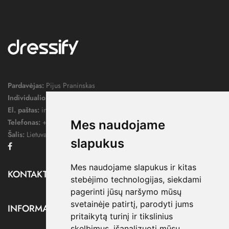
Pardavėjas:
Pijus Praninskas
Individualios veiklos pažymos nr.:
1052124
El. paštas:
info@dressify.lt
Telefonas:
+370 676 78578
Mes naudojame
Šalis:
Lietuva
slapukus
Facebook
Mes naudojame slapukus ir kitas
KONTAKTAI

stebėjimo technologijas, siekdami
pagerinti jūsų naršymo mūsų
svetainėje patirtį, parodyti jums
INFORMACIJA

pritaikytą turinį ir tikslinius
skelbimus, išanalizuoti mūsų