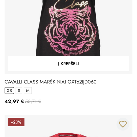
Į KREPŠELĮ
CAVALLI CLASS MARŠKINIAI QXT62IJD060
XS
S
M
42,97 €
53,71 €
−20%
favorite_border