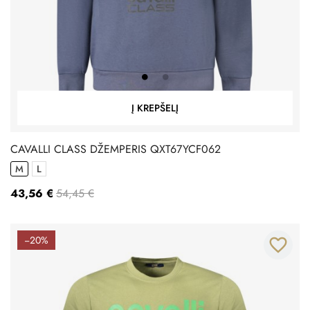
Į KREPŠELĮ
CAVALLI CLASS DŽEMPERIS QXT67YCF062
M
L
43,56 €
54,45 €
−20%
favorite_border