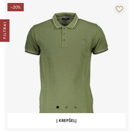
−20%
favorite_border
FILTRAI
Į KREPŠELĮ