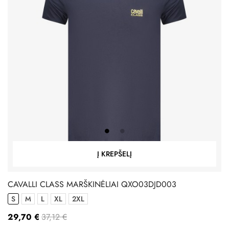
Į KREPŠELĮ
CAVALLI CLASS MARŠKINĖLIAI QXO03DJD003
S
M
L
XL
2XL
29,70 €
37,12 €