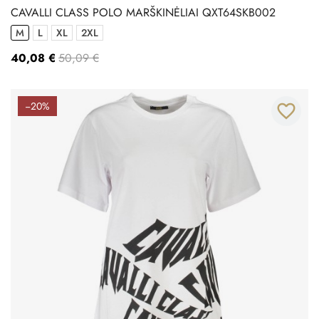
CAVALLI CLASS POLO MARŠKINĖLIAI QXT64SKB002
M
L
XL
2XL
40,08 €
50,09 €
−20%
favorite_border