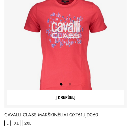
Į KREPŠELĮ
CAVALLI CLASS MARŠKINĖLIAI QXT61UJD060
L
XL
2XL