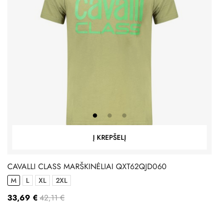
Į KREPŠELĮ
CAVALLI CLASS MARŠKINĖLIAI QXT62QJD060
M
L
XL
2XL
33,69 €
42,11 €