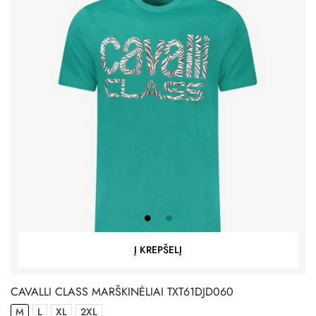
Į KREPŠELĮ
CAVALLI CLASS MARŠKINĖLIAI TXT61DJD060
M
L
XL
2XL