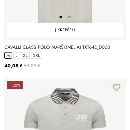
Į KREPŠELĮ
CAVALLI CLASS POLO MARŠKINĖLIAI TXT64DJD060
M
L
XL
2XL
40,08 €
50,09 €
−20%
favorite_border