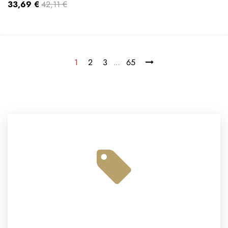
33,69 €
42,11 €
1
2
3
65
…