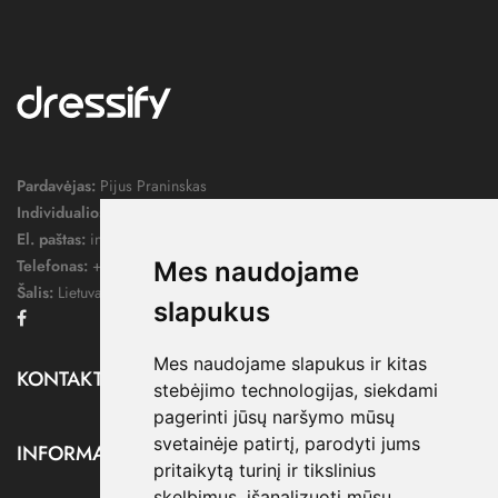
Pardavėjas:
Pijus Praninskas
Individualios veiklos pažymos nr.:
1052124
El. paštas:
info@dressify.lt
Telefonas:
+370 676 78578
Mes naudojame
Šalis:
Lietuva
slapukus
Facebook
Mes naudojame slapukus ir kitas
KONTAKTAI

stebėjimo technologijas, siekdami
pagerinti jūsų naršymo mūsų
svetainėje patirtį, parodyti jums
INFORMACIJA

pritaikytą turinį ir tikslinius
skelbimus, išanalizuoti mūsų