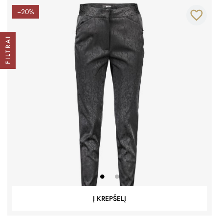
−20%
favorite_border
FILTRAI
Į KREPŠELĮ