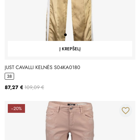
Į KREPŠELĮ
JUST CAVALLI KELNĖS S04KA0180
38
87,27 €
109,09 €
−20%
favorite_border