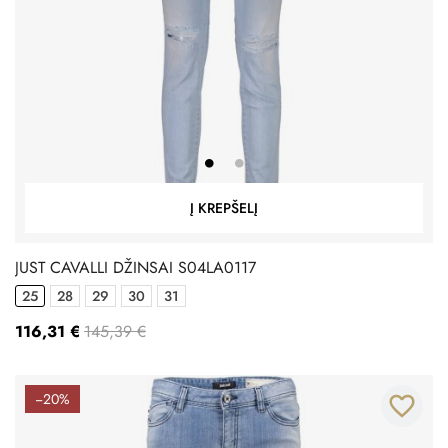
Į KREPŠELĮ
JUST CAVALLI DŽINSAI S04LA0117
25
28
29
30
31
116,31 €
145,39 €
−20%
favorite_border