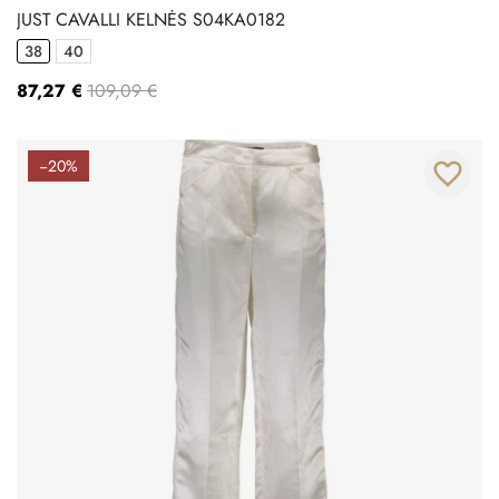
JUST CAVALLI KELNĖS S04KA0182
38
40
87,27 €
109,09 €
−20%
favorite_border