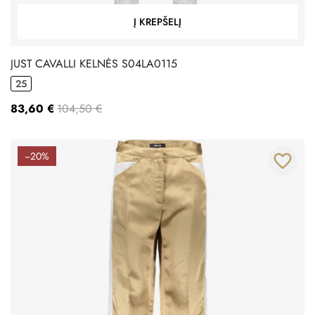
Į KREPŠELĮ
JUST CAVALLI KELNĖS S04LA0115
25
83,60 €
104,50 €
−20%
favorite_border