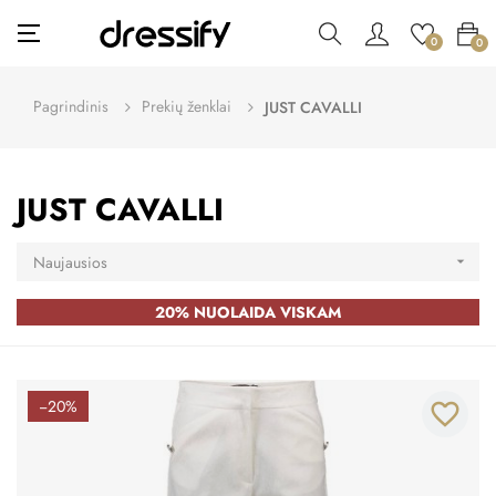
Toggle
☰
0
0
navigation
Pagrindinis
Prekių ženklai
JUST CAVALLI
JUST CAVALLI
Naujausios

20% NUOLAIDA VISKAM
−20%
favorite_border