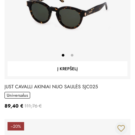
Į KREPŠELĮ
JUST CAVALLI AKINIAI NUO SAULĖS SJC025
Universalus
89,40 €
111,76 €
−20%
favorite_border