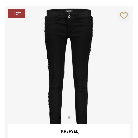
−20%
favorite_border
Į KREPŠELĮ