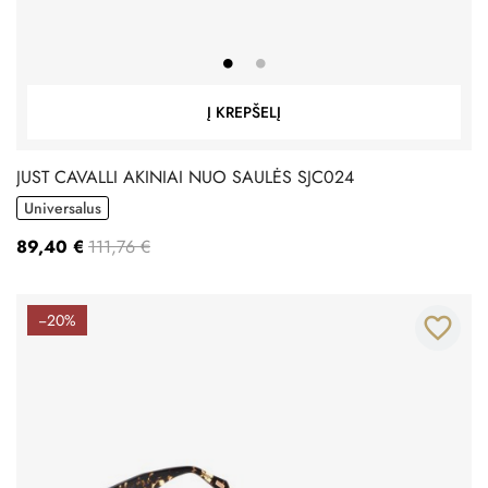
Į KREPŠELĮ
JUST CAVALLI AKINIAI NUO SAULĖS SJC024
Universalus
89,40 €
111,76 €
−20%
favorite_border