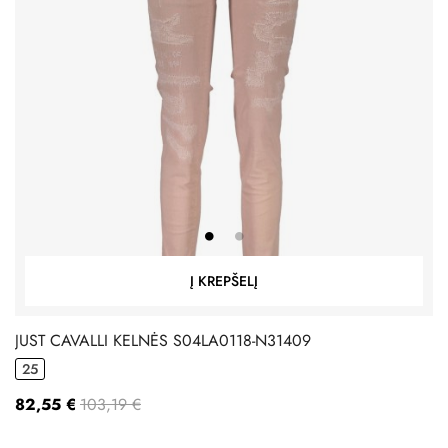
Į KREPŠELĮ
JUST CAVALLI KELNĖS S04LA0118-N31409
25
82,55 €
103,19 €