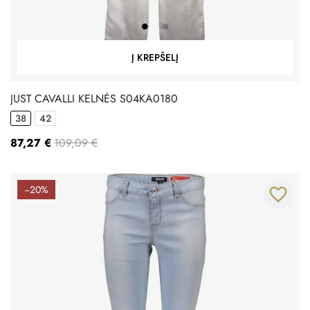
Į KREPŠELĮ
JUST CAVALLI KELNĖS S04KA0180
38
42
87,27 €
109,09 €
−20%
favorite_border