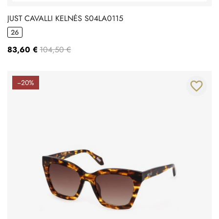
JUST CAVALLI KELNĖS S04LA0115
26
83,60 €
104,50 €
−20%
favorite_border