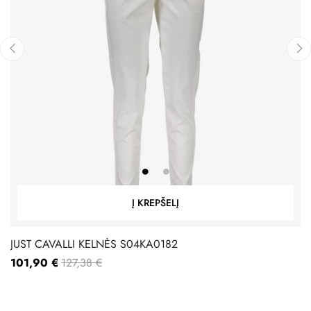
‹
›
Į KREPŠELĮ
JUST CAVALLI KELNĖS S04KA0182
101,90 €
127,38 €