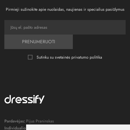
Pirmieji sužinokite apie nuolaidas, naujienas ir specialius pasiūlymus
PRENUMERUOTI
Sutinku su svetainės
privatumo politika
Pardavėjas:
Pijus Praninskas
Individualios veiklos pažymos nr.:
1052124