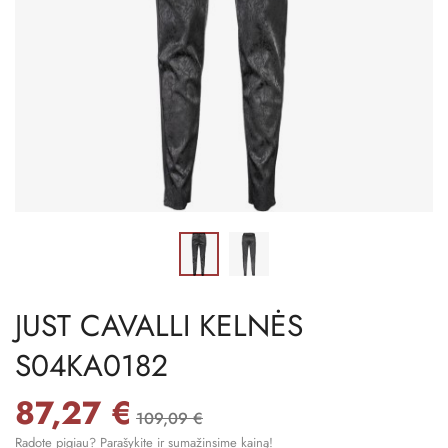
JUST CAVALLI KELNĖS
S04KA0182
87,27 €
109,09 €
Radote pigiau? Parašykite ir sumažinsime kainą!