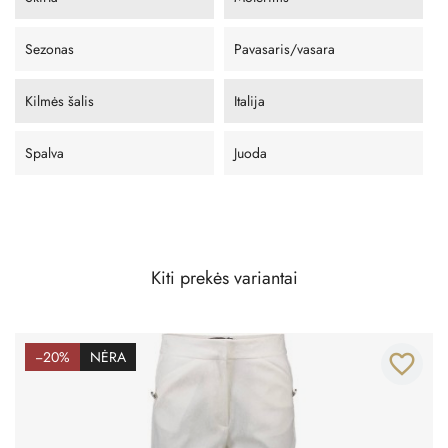
Sezonas
Pavasaris/vasara
Kilmės šalis
Italija
Spalva
Juoda
Kiti prekės variantai
−20%
NĖRA
favorite_border