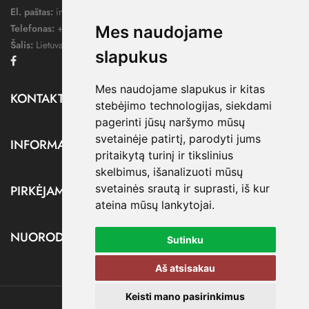
El. paštas:
info@dressify.lt
Telefonas:
+370 676 78578
Mes naudojame
Šalis:
Lietuva
slapukus
Facebook
Mes naudojame slapukus ir kitas
KONTAKTAI

stebėjimo technologijas, siekdami
pagerinti jūsų naršymo mūsų
svetainėje patirtį, parodyti jums
INFORMACIJA

pritaikytą turinį ir tikslinius
skelbimus, išanalizuoti mūsų
svetainės srautą ir suprasti, iš kur
PIRKĖJAMS

ateina mūsų lankytojai.
NUORODOS

Sutinku
Aš atsisakau
Keisti mano pasirinkimus