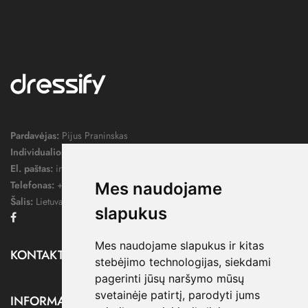
Pardavėjas:
Pijus Praninskas
Individualios veiklos pažymos nr.:
1052124
El. paštas:
info@dressify.lt
Telefonas:
+370 676 78578
Mes naudojame
Šalis:
Lietuva
slapukus
Facebook
Mes naudojame slapukus ir kitas
KONTAKTAI

stebėjimo technologijas, siekdami
pagerinti jūsų naršymo mūsų
svetainėje patirtį, parodyti jums
INFORMACIJA
