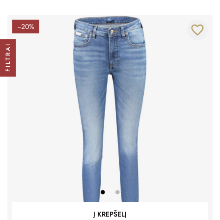
−20%
favorite_border
FILTRAI
Į KREPŠELĮ