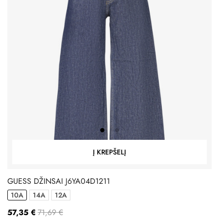
Į KREPŠELĮ
GUESS DŽINSAI J6YA04D1211
10A
14A
12A
57,35 €
71,69 €