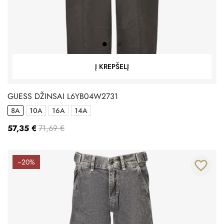
Į KREPŠELĮ
GUESS DŽINSAI L6YB04W2731
8A
10A
16A
14A
57,35 €
71,69 €
−20%
favorite_border