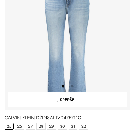
Į KREPŠELĮ
CALVIN KLEIN DŽINSAI LV047F711G
25
26
27
28
29
30
31
32