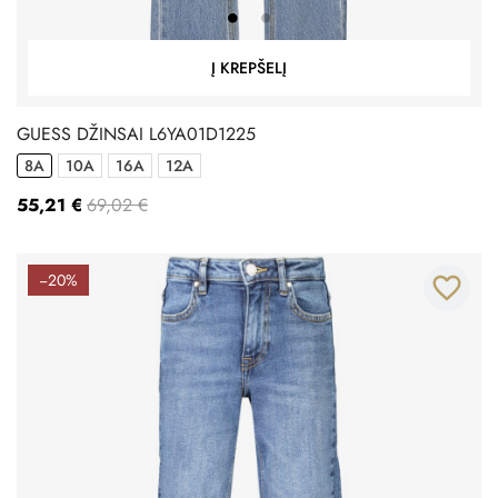
Į KREPŠELĮ
GUESS DŽINSAI L6YA01D1225
8A
10A
16A
12A
55,21 €
69,02 €
−20%
favorite_border