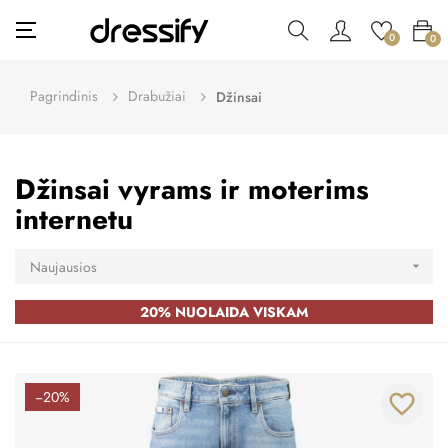
Toggle
☰
0
0
navigation
Pagrindinis
Drabužiai
Džinsai
Džinsai vyrams ir moterims
internetu
Naujausios

20% NUOLAIDA VISKAM
−20%
favorite_border