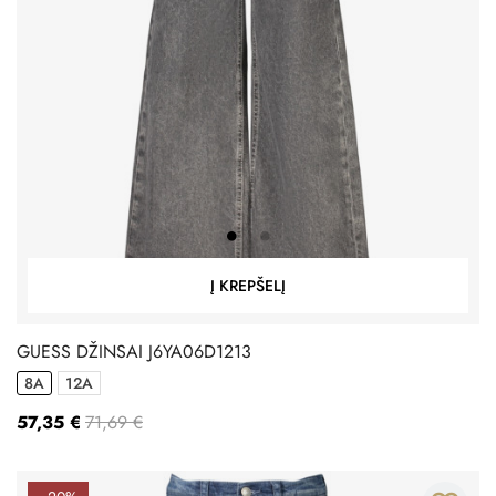
Į KREPŠELĮ
GUESS DŽINSAI J6YA06D1213
8A
12A
57,35 €
71,69 €