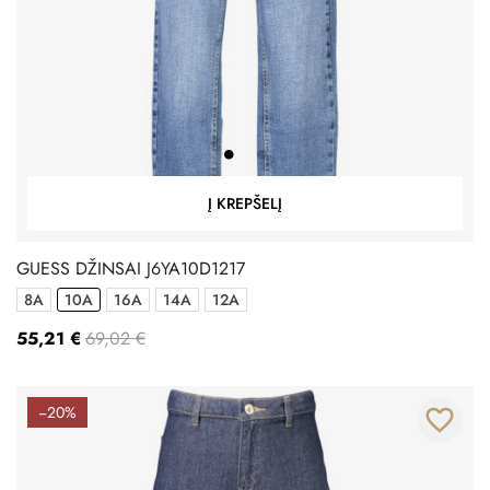
Į KREPŠELĮ
GUESS DŽINSAI J6YA10D1217
8A
10A
16A
14A
12A
55,21 €
69,02 €
−20%
favorite_border