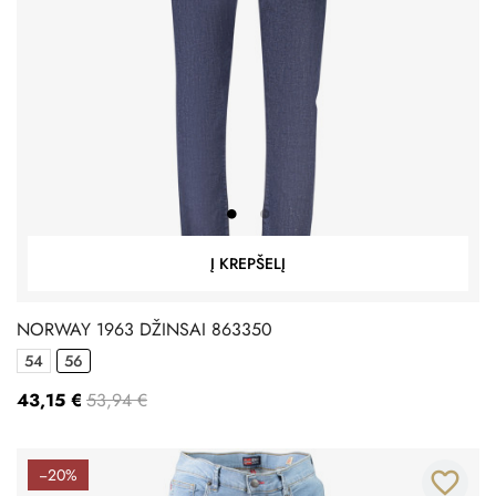
Į KREPŠELĮ
NORWAY 1963 DŽINSAI 863350
54
56
43,15 €
53,94 €
−20%
favorite_border