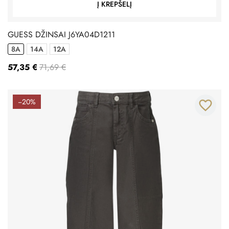
Į KREPŠELĮ
GUESS DŽINSAI J6YA04D1211
8A
14A
12A
57,35 €
71,69 €
−20%
favorite_border