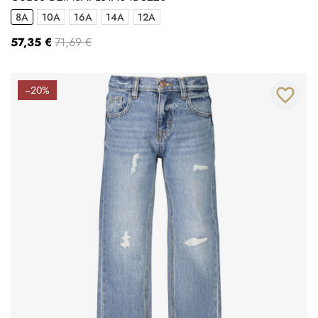
8A
10A
16A
14A
12A
57,35 €
71,69 €
−20%
favorite_border