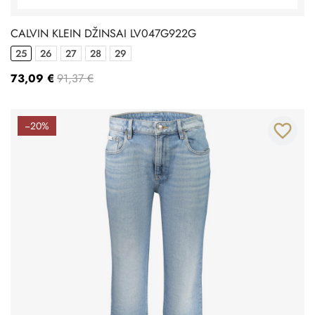
CALVIN KLEIN DŽINSAI LV047G922G
25
26
27
28
29
73,09 €
91,37 €
−20%
favorite_border