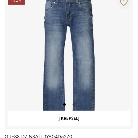
−20%
favorite_border
Į KREPŠELĮ
GUESS DŽINSAI L3YA04D52Z0