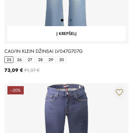
Į KREPŠELĮ
CALVIN KLEIN DŽINSAI LV047G707G
25
26
27
28
29
30
73,09 €
91,37 €
−20%
favorite_border