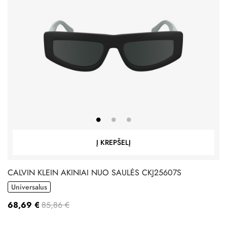
Į KREPŠELĮ
CALVIN KLEIN AKINIAI NUO SAULĖS CKJ25607S
Universalus
68,69 €
85,86 €