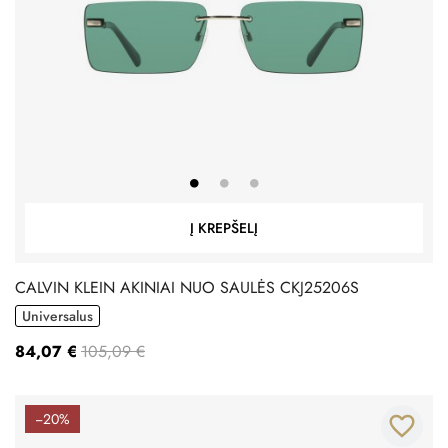
Į KREPŠELĮ
CALVIN KLEIN AKINIAI NUO SAULĖS CKJ25206S
Universalus
84,07 €
105,09 €
−20%
favorite_border