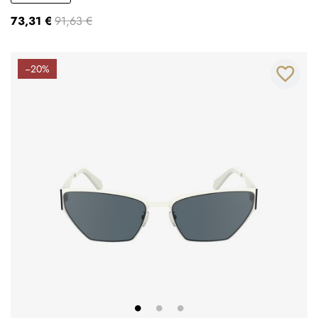
73,31 €
91,63 €
−20%
favorite_border