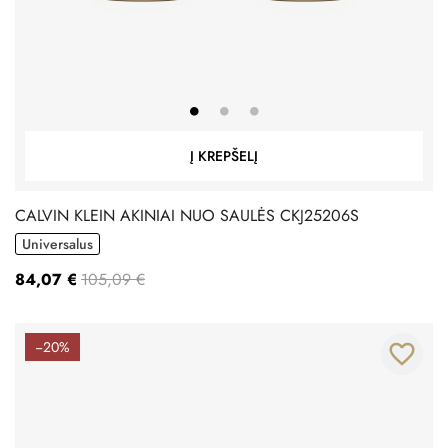
Į KREPŠELĮ
CALVIN KLEIN AKINIAI NUO SAULĖS CKJ25206S
Universalus
84,07 €
105,09 €
−20%
favorite_border