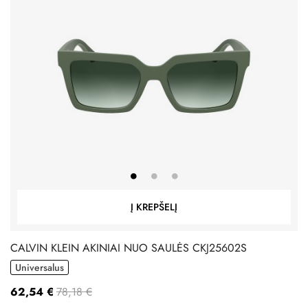
Į KREPŠELĮ
CALVIN KLEIN AKINIAI NUO SAULĖS CKJ25602S
Universalus
62,54 €
78,18 €