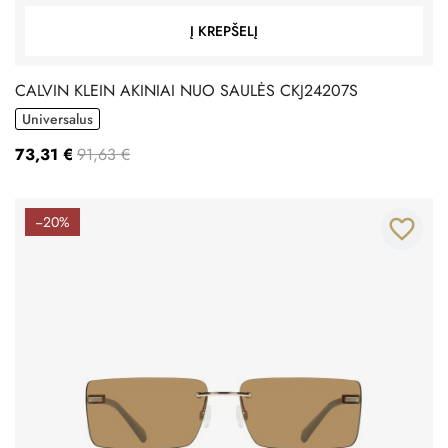
Į KREPŠELĮ
CALVIN KLEIN AKINIAI NUO SAULĖS CKJ24207S
Universalus
73,31 €
91,63 €
−20%
favorite_border