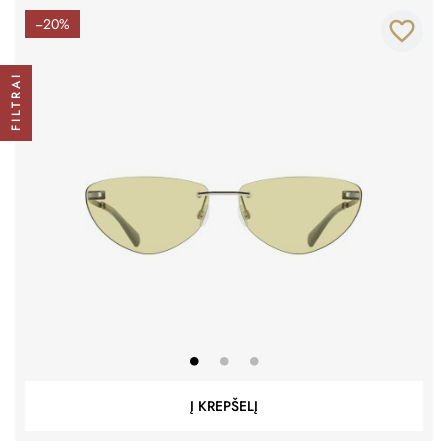
−20%
favorite_border
FILTRAI
Į KREPŠELĮ