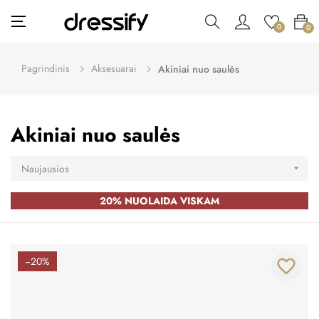
Toggle
☰
0
0
navigation
Pagrindinis
Aksesuarai
Akiniai nuo saulės
Akiniai nuo saulės
Naujausios

20% NUOLAIDA VISKAM
−20%
favorite_border