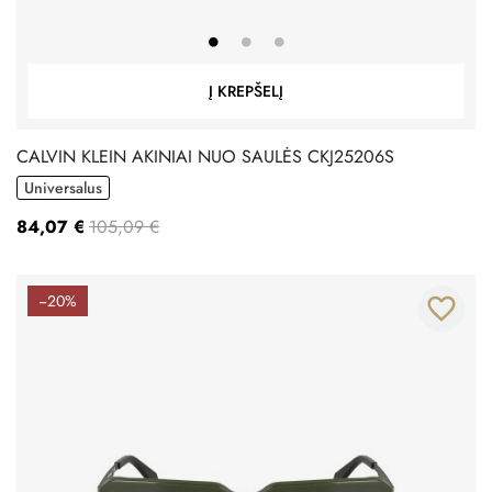
Į KREPŠELĮ
CALVIN KLEIN AKINIAI NUO SAULĖS CKJ25206S
Universalus
84,07 €
105,09 €
−20%
favorite_border