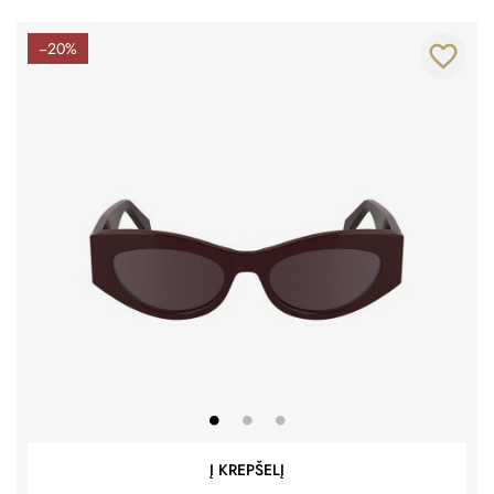
−20%
favorite_border
Į KREPŠELĮ