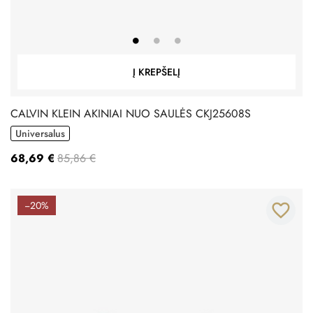
Į KREPŠELĮ
CALVIN KLEIN AKINIAI NUO SAULĖS CKJ25608S
Universalus
68,69 €
85,86 €
−20%
favorite_border