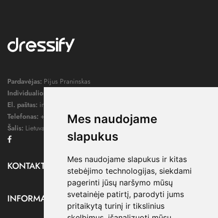
Pardavėjas:
Pijus Praninskas
Individualios veiklos pažymos nr.:
1052124
El. paštas:
info@dressify.lt
Telefonas:
+370 676 78578
Mes naudojame
Šalis:
Lietuva
slapukus
Facebook
Mes naudojame slapukus ir kitas
KONTAKTAI

stebėjimo technologijas, siekdami
pagerinti jūsų naršymo mūsų
svetainėje patirtį, parodyti jums
INFORMACIJA

pritaikytą turinį ir tikslinius
skelbimus, išanalizuoti mūsų