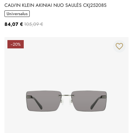
CALVIN KLEIN AKINIAI NUO SAULĖS CKJ25208S
Universalus
84,07 €
105,09 €
−20%
favorite_border