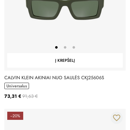
Į KREPŠELĮ
CALVIN KLEIN AKINIAI NUO SAULĖS CKJ25606S
Universalus
73,31 €
91,63 €
−20%
favorite_border