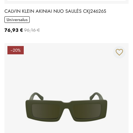
CALVIN KLEIN AKINIAI NUO SAULĖS CKJ24626S
Universalus
76,93 €
96,16 €
−20%
favorite_border