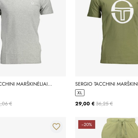
CCHINI MARŠKINĖLIAI
SERGIO TACCHINI MARŠKINĖ
10310008
XL
,06 €
29,00 €
36,25 €
−20%
favorite_border