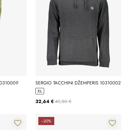
10310009
SERGIO TACCHINI DŽEMPERIS 10310002
XL
32,64 €
40,80 €
−20%
favorite_border
favorite_border