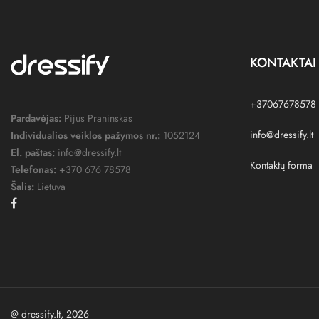
KONTAKTAI
+37067678578
Pardavėjas:
Pijus Praninskas
info@dressify.lt
Individualios veiklos pažymos nr.:
1052124
El. paštas:
info@dressify.lt
Kontaktų forma
Telefonas:
+370 676 78578
Šalis:
Lietuva
Facebook
@ dressify.lt, 2026