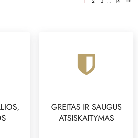
1
2
3
14
…
LIOS,
GREITAS IR SAUGUS
OS
ATSISKAITYMAS