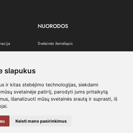
NUORODOS
macija
Svetainės žemėlapis
 slapukus
s
 ir kitas stebėjimo technologijas, siekdami
mūsų svetainėje patirtį, parodyti jums pritaikytą
bimus, išanalizuoti mūsų svetainės srautą ir suprasti, iš
jai.
kau
Keisti mano pasirinkimus