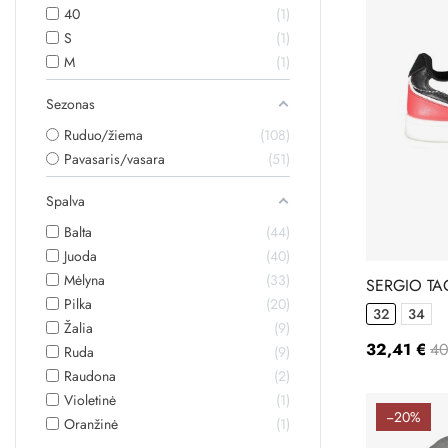
40
1
S
1
M
1
Sezonas
Ruduo/žiema
108
Pavasaris/vasara
51
Spalva
Balta
44
Juoda
40
Mėlyna
33
SERGIO TA
Pilka
20
JILLFLEXV
32
34
Žalia
9
32,41 €
40
Ruda
9
Raudona
2
Violetinė
1
−20%
Oranžinė
1