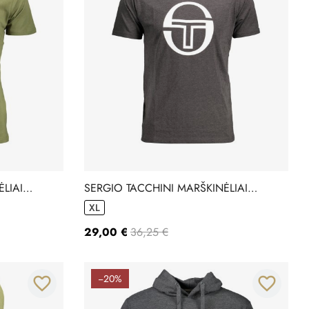
LIAI
SERGIO TACCHINI MARŠKINĖLIAI
10310008
XL
29,00 €
36,25 €
−20%
favorite_border
favorite_border