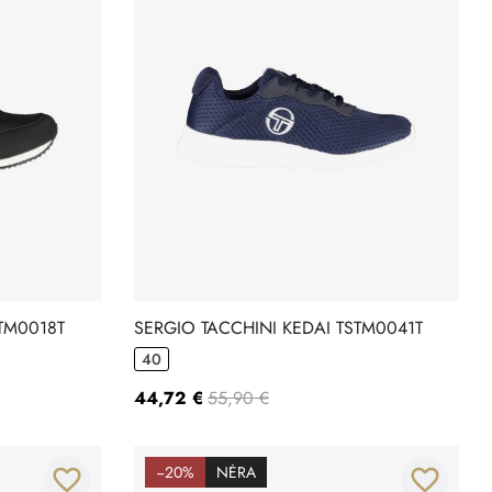
TM0018T
SERGIO TACCHINI KEDAI TSTM0041T
40
44,72 €
55,90 €
−20%
NĖRA
favorite_border
favorite_border