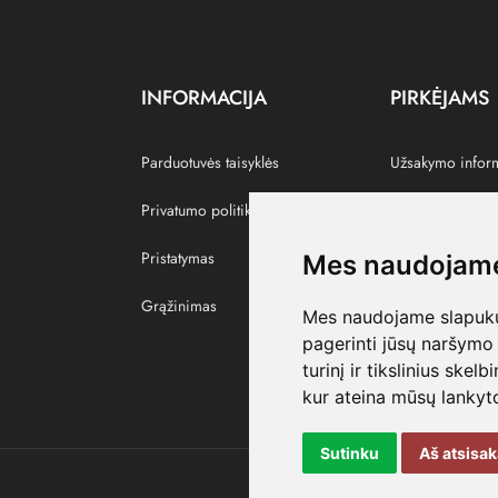
INFORMACIJA
PIRKĖJAMS
Parduotuvės taisyklės
Užsakymo infor
Privatumo politika
Grąžinti prekes
Pristatymas
Paskyra
Mes naudojame
Grąžinimas
Pamėgtos prekė
Mes naudojame slapukus
pagerinti jūsų naršymo 
turinį ir tikslinius skel
kur ateina mūsų lankyto
Sutinku
Aš atsisa