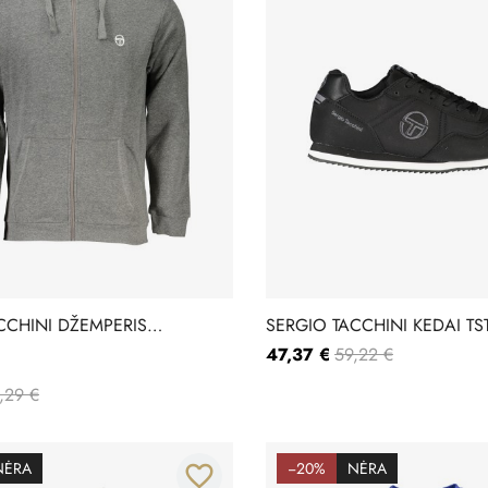
CCHINI DŽEMPERIS
SERGIO TACCHINI KEDAI TS
1
47,37 €
59,22 €
,29 €
NĖRA
−20%
NĖRA
favorite_border