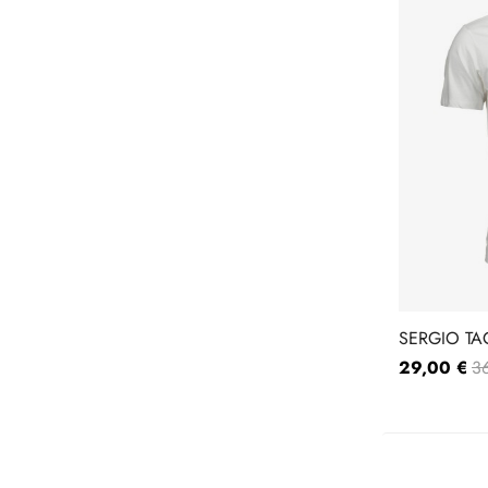
SERGIO TA
10310008
29,00 €
3