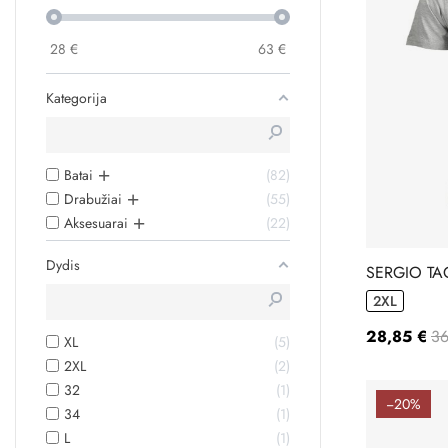
28
€
63
€
Kategorija
Batai
82
Drabužiai
55
Aksesuarai
22
Dydis
SERGIO TA
10310007
2XL
28,85 €
36
XL
5
2XL
2
32
1
−20%
34
1
L
1