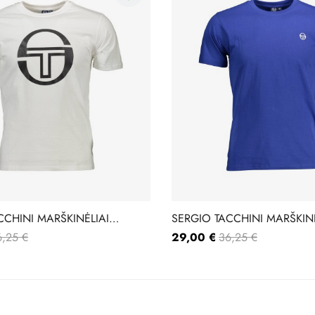
CCHINI MARŠKINĖLIAI
SERGIO TACCHINI MARŠKINĖ
10310007
6,25 €
29,00 €
36,25 €