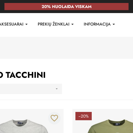
20% NUOLAIDA VISKAM
AKSESUARAI
PREKIŲ ŽENKLAI
INFORMACIJA
O TACCHINI

−20%
favorite_border