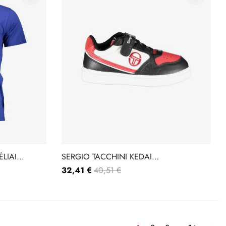
LIAI
SERGIO TACCHINI KEDAI
JILLFLEXVELCROKIDSTK22
32,41 €
40,51 €