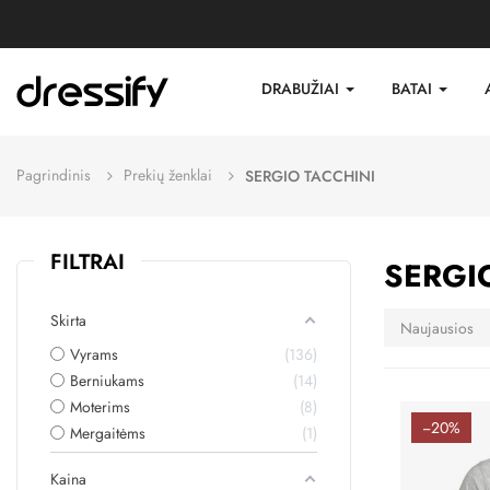
DRABUŽIAI
BATAI
Pagrindinis
Prekių ženklai
SERGIO TACCHINI
FILTRAI
SERGI
Skirta
Naujausios
Vyrams
136
Berniukams
14
Moterims
8
−20%
Mergaitėms
1
Kaina