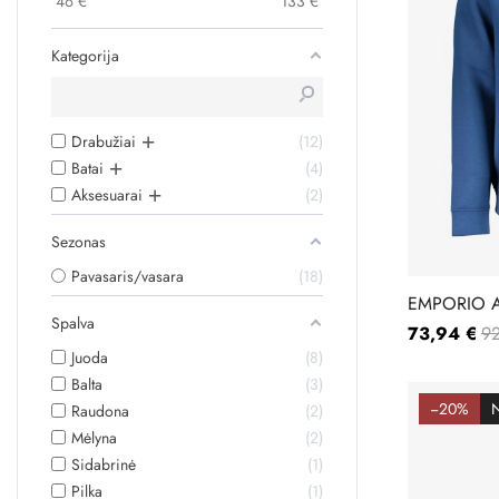
46
€
133
€
Kategorija
Drabužiai
12
Batai
4
Aksesuarai
2
Sezonas
Pavasaris/vasara
18
EMPORIO A
Spalva
1JDSZ
73,94 €
92
Juoda
8
Balta
3
−20%
Raudona
2
Mėlyna
2
Sidabrinė
1
Pilka
1