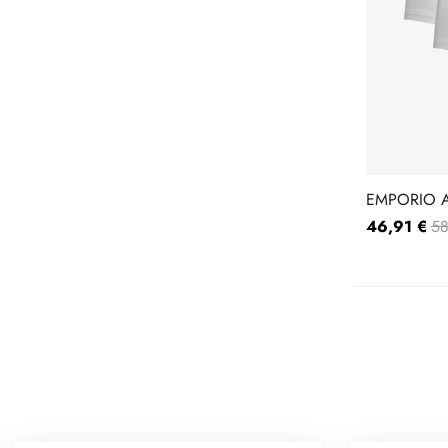
EMPORIO A
111357-CC7
46,91 €
58