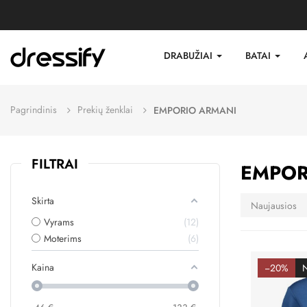
DRABUŽIAI
BATAI
Pagrindinis
Prekių ženklai
EMPORIO ARMANI
FILTRAI
EMPOR
Skirta
Naujausios
Vyrams
12
Moterims
6
Kaina
−20%