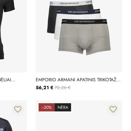
ĖLIAI
EMPORIO ARMANI APATINIS TRIKOTAŽAS
111357-CC717
56,21 €
70,26 €
−20%
NĖRA
favorite_border
favorite_border