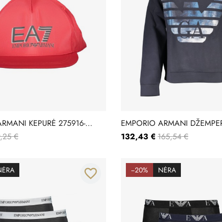
RMANI KEPURĖ 275916-
EMPORIO ARMANI DŽEMPER
1JDSZ
,25 €
132,43 €
165,54 €
NĖRA
−20%
NĖRA
favorite_border