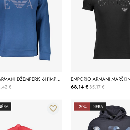
RMANI DŽEMPERIS 6H1MP1-
EMPORIO ARMANI MARŠKIN
111035-CC716
,42 €
68,14 €
85,17 €
NĖRA
−20%
NĖRA
favorite_border