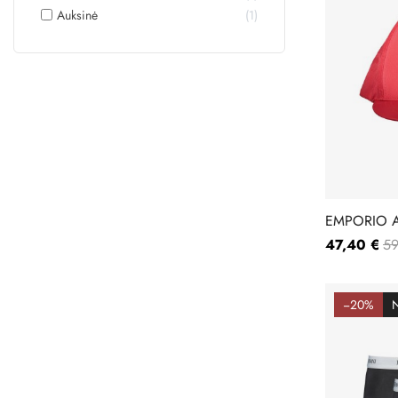
Auksinė
1
EMPORIO A
0P837
47,40 €
59
−20%