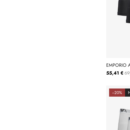
EMPORIO A
111357-CC7
55,41 €
69
−20%