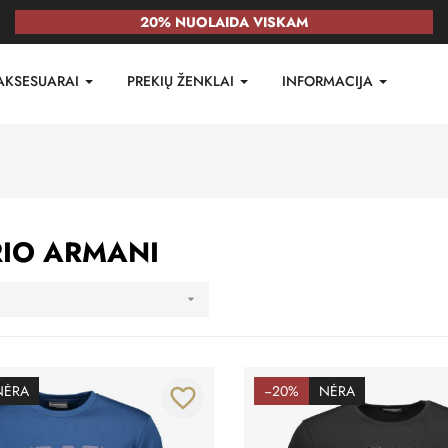
20% NUOLAIDA VISKAM
AKSESUARAI
PREKIŲ ŽENKLAI
INFORMACIJA
IO ARMANI

NĖRA
−20%
NĖRA
favorite_border