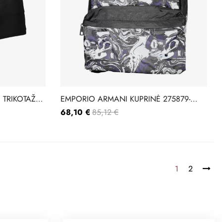
 TRIKOTAŽAS
EMPORIO ARMANI KUPRINĖ 275879-
0P808
68,10 €
85,12 €
1
2