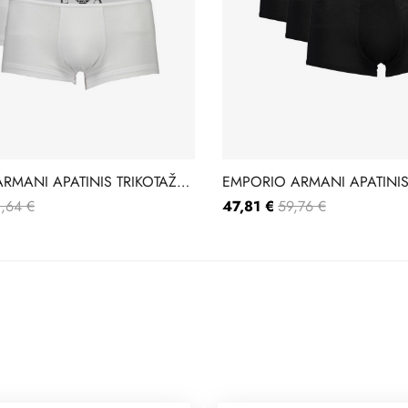
RMANI APATINIS TRIKOTAŽAS
EMPORIO ARMANI APATINIS
15
111610-CC722
,64 €
47,81 €
59,76 €