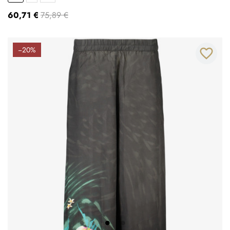
60,71 €
75,89 €
−20%
favorite_border