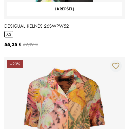
Į KREPŠELĮ
DESIGUAL KELNĖS 26SWPW52
XS
55,35 €
69,19 €
−20%
favorite_border