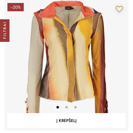
−20%
favorite_border
FILTRAI
Į KREPŠELĮ