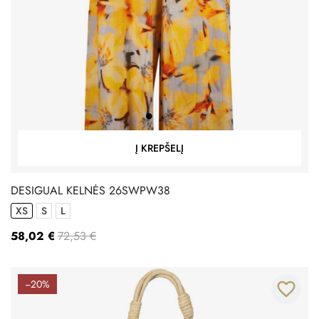
Į KREPŠELĮ
DESIGUAL KELNĖS 26SWPW38
XS
S
L
58,02 €
72,53 €
−20%
favorite_border