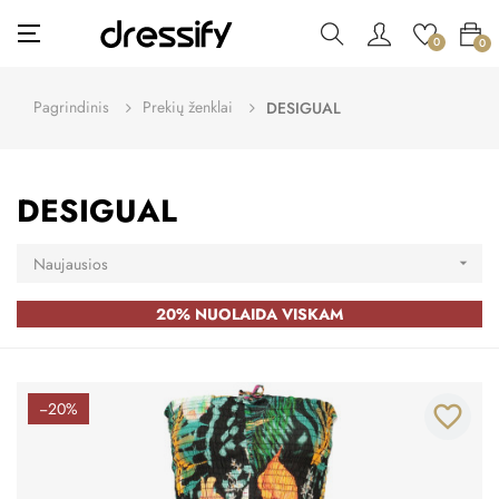
Toggle
☰
0
0
navigation
Pagrindinis
Prekių ženklai
DESIGUAL
DESIGUAL
Naujausios

20% NUOLAIDA VISKAM
−20%
favorite_border