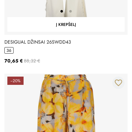
Į KREPŠELĮ
DESIGUAL DŽINSAI 26SWDD43
36
70,65 €
88,32 €
−20%
favorite_border