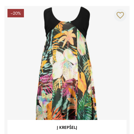
−20%
favorite_border
Į KREPŠELĮ