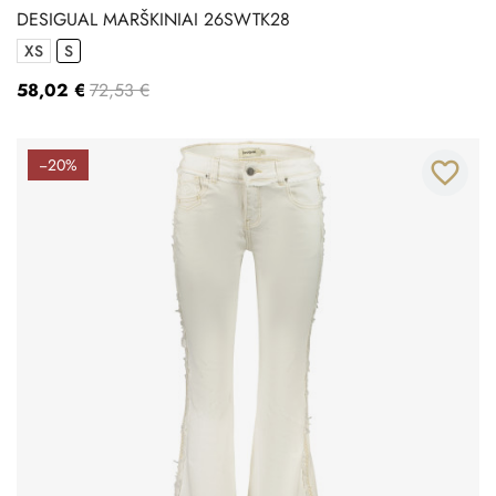
DESIGUAL MARŠKINIAI 26SWTK28
XS
S
58,02 €
72,53 €
−20%
favorite_border