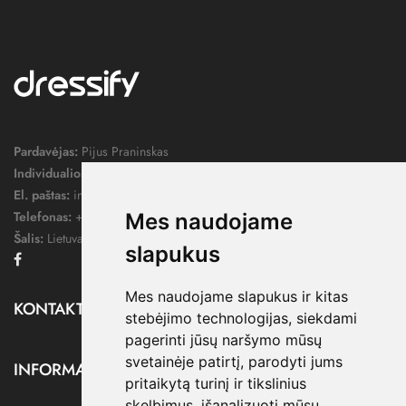
Pardavėjas:
Pijus Praninskas
Individualios veiklos pažymos nr.:
1052124
El. paštas:
info@dressify.lt
Telefonas:
+370 676 78578
Mes naudojame
Šalis:
Lietuva
slapukus
Facebook
Mes naudojame slapukus ir kitas
KONTAKTAI

stebėjimo technologijas, siekdami
pagerinti jūsų naršymo mūsų
svetainėje patirtį, parodyti jums
INFORMACIJA

pritaikytą turinį ir tikslinius
skelbimus, išanalizuoti mūsų