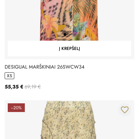
Į KREPŠELĮ
DESIGUAL MARŠKINIAI 26SWCW34
XS
55,35 €
69,19 €
−20%
favorite_border