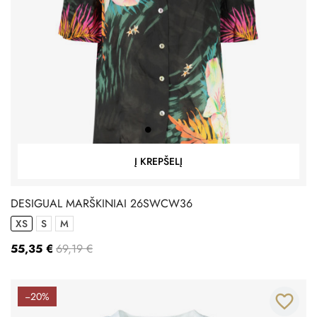
Į KREPŠELĮ
DESIGUAL MARŠKINIAI 26SWCW36
XS
S
M
55,35 €
69,19 €
−20%
favorite_border