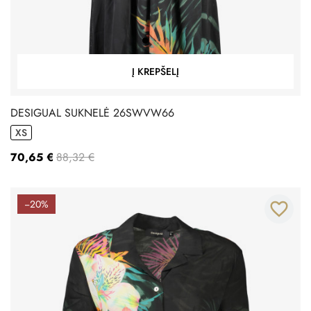
Į KREPŠELĮ
DESIGUAL SUKNELĖ 26SWVW66
XS
70,65 €
88,32 €
−20%
favorite_border