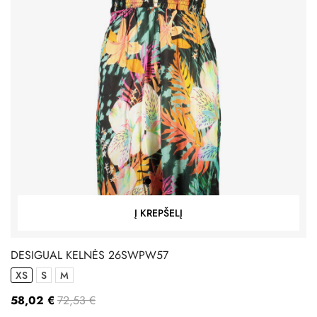
Į KREPŠELĮ
DESIGUAL KELNĖS 26SWPW57
XS
S
M
58,02 €
72,53 €