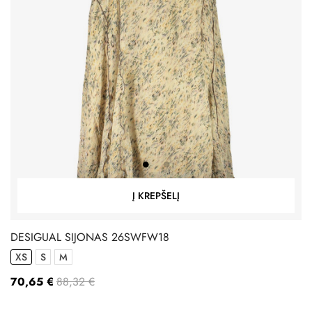
Į KREPŠELĮ
DESIGUAL SIJONAS 26SWFW18
XS
S
M
70,65 €
88,32 €