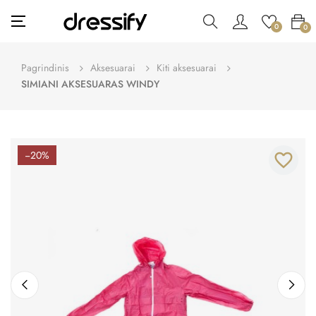
Toggle
☰
0
0
navigation
Pagrindinis
Aksesuarai
Kiti aksesuarai
SIMIANI AKSESUARAS WINDY
−20%
favorite_border