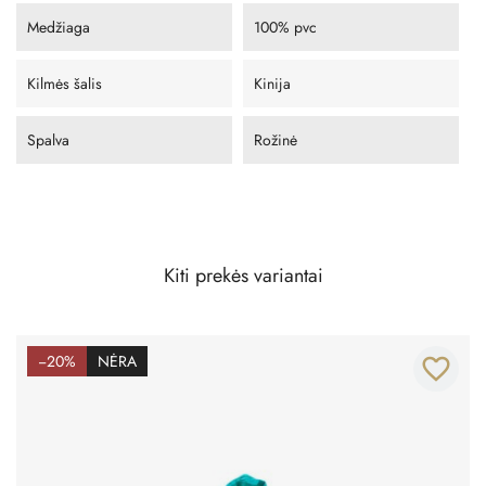
Medžiaga
100% pvc
Kilmės šalis
Kinija
Spalva
Rožinė
Kiti prekės variantai
−20%
NĖRA
favorite_border