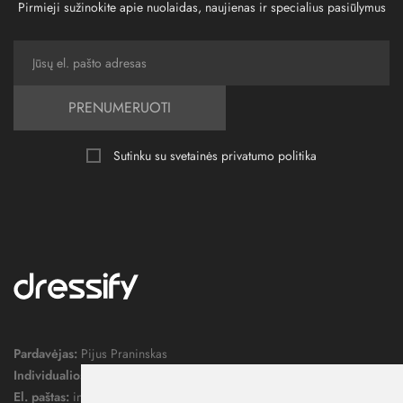
Pirmieji sužinokite apie nuolaidas, naujienas ir specialius pasiūlymus
PRENUMERUOTI
Sutinku su svetainės
privatumo politika
Pardavėjas:
Pijus Praninskas
Individualios veiklos pažymos nr.:
1052124
El. paštas:
info@dressify.lt