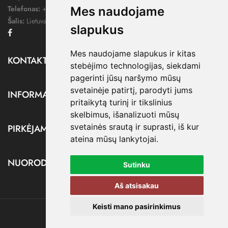
Telefonas:
+370 676 78578
Mes naudojame
Šalis:
Lietuva
slapukus
Facebook
Mes naudojame slapukus ir kitas
KONTAKTAI

stebėjimo technologijas, siekdami
pagerinti jūsų naršymo mūsų
svetainėje patirtį, parodyti jums
INFORMACIJA

pritaikytą turinį ir tikslinius
skelbimus, išanalizuoti mūsų
svetainės srautą ir suprasti, iš kur
PIRKĖJAMS

ateina mūsų lankytojai.
NUORODOS

Sutinku
Aš atsisakau
Keisti mano pasirinkimus
@ dressify.lt, 2026