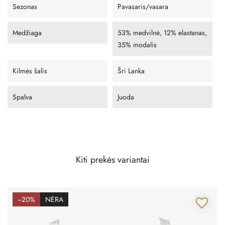
Sezonas
Pavasaris/vasara
Medžiaga
53% medvilnė, 12% elastanas,
35% modalis
Kilmės šalis
Šri Lanka
Spalva
Juoda
Kiti prekės variantai
−20%
NĖRA
favorite_border