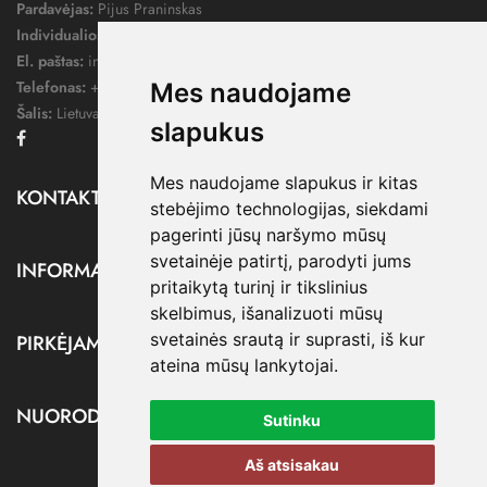
Pardavėjas:
Pijus Praninskas
Individualios veiklos pažymos nr.:
1052124
El. paštas:
info@dressify.lt
Telefonas:
+370 676 78578
Mes naudojame
Šalis:
Lietuva
slapukus
Facebook
Mes naudojame slapukus ir kitas
KONTAKTAI

stebėjimo technologijas, siekdami
pagerinti jūsų naršymo mūsų
svetainėje patirtį, parodyti jums
INFORMACIJA

pritaikytą turinį ir tikslinius
skelbimus, išanalizuoti mūsų
svetainės srautą ir suprasti, iš kur
PIRKĖJAMS

ateina mūsų lankytojai.
NUORODOS

Sutinku
Aš atsisakau