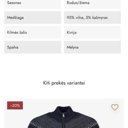
Sezonas
Ruduo/žiema
Medžiaga
95% vilna, 5% kašmyras
Kilmės šalis
Kinija
Spalva
Mėlyna
Kiti prekės variantai
−20%
favorite_border