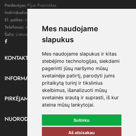
Pardavėjas:
Pijus Praninskas
Individualios veiklos pažymos nr.:
1052124
El. paštas:
info@dressify.lt
Telefonas:
+370 676 78578
Mes naudojame
Šalis:
Lietuva
slapukus
Facebook
Mes naudojame slapukus ir kitas
KONTAKTAI

stebėjimo technologijas, siekdami
pagerinti jūsų naršymo mūsų
svetainėje patirtį, parodyti jums
INFORMACIJA

pritaikytą turinį ir tikslinius
skelbimus, išanalizuoti mūsų
svetainės srautą ir suprasti, iš kur
PIRKĖJAMS

ateina mūsų lankytojai.
NUORODOS

Sutinku
Aš atsisakau