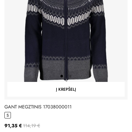
Į KREPŠELĮ
GANT MEGZTINIS 17038000011
S
91,35 €
114,19 €