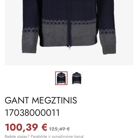
GANT MEGZTINIS
17038000011
100,39 €
125,49 €
Radote pigiau? Parašykite ir sumažinsime kainą!