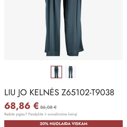
LIU JO KELNĖS Z65102-T9038
68,86 €
86,08 €
Radote pigiau? Parašykite ir sumažinsime kainą!
20% NUOLAIDA VISKAM