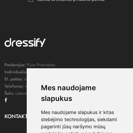
Pardavėjas:
Pijus Praninskas
Individualios veiklos pažymos nr.:
1052124
El. paštas:
info@dressify.lt
Telefonas:
+370 676 78578
Mes naudojame
Šalis:
Lietuva
slapukus
Facebook
Mes naudojame slapukus ir kitas
KONTAKTAI

stebėjimo technologijas, siekdami
pagerinti jūsų naršymo mūsų