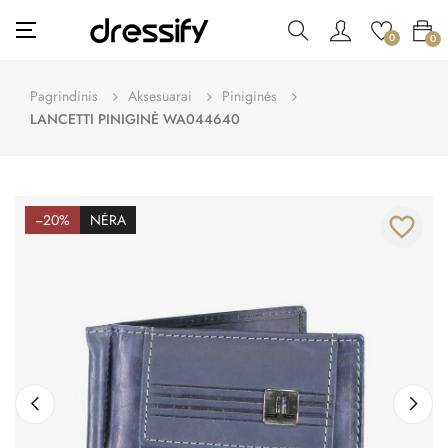
Toggle
☰
0
0
navigation
Pagrindinis
Aksesuarai
Piniginės
LANCETTI PINIGINĖ WA044640
−20%
NĖRA
favorite_border