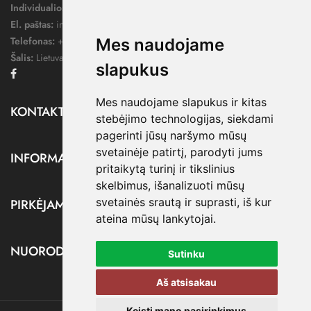
Individualios veiklos pažymos nr.:
1052124
El. paštas:
info@dressify.lt
Telefonas:
+370 676 78578
Mes naudojame
Šalis:
Lietuva
slapukus
Facebook
Mes naudojame slapukus ir kitas
KONTAKTAI

stebėjimo technologijas, siekdami
pagerinti jūsų naršymo mūsų
svetainėje patirtį, parodyti jums
INFORMACIJA

pritaikytą turinį ir tikslinius
skelbimus, išanalizuoti mūsų
svetainės srautą ir suprasti, iš kur
PIRKĖJAMS

ateina mūsų lankytojai.
NUORODOS

Sutinku
Aš atsisakau
Keisti mano pasirinkimus