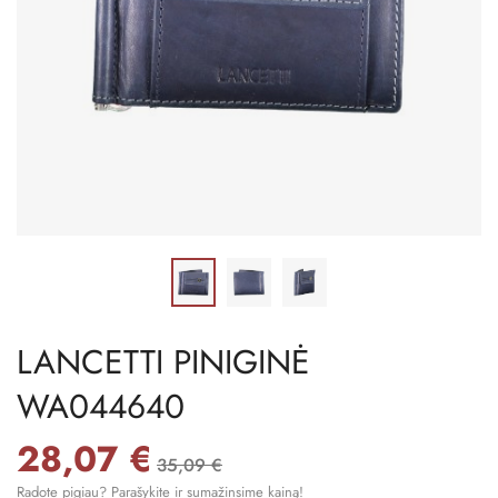
LANCETTI PINIGINĖ
WA044640
28,07 €
35,09 €
Radote pigiau? Parašykite ir sumažinsime kainą!