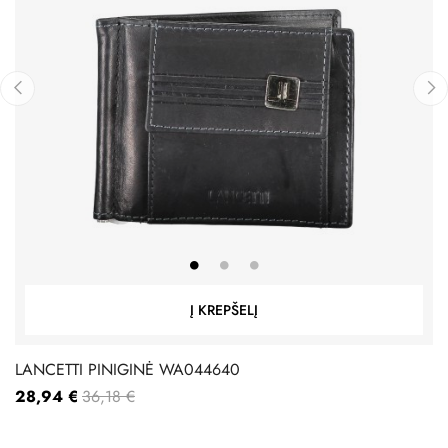
‹
›
Į KREPŠELĮ
LANCETTI PINIGINĖ WA044640
28,94 €
36,18 €