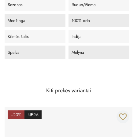
Sezonas
Ruduo/žiema
Medžiaga
100% oda
Kilmės šalis
Indija
Spalva
Mėlyna
Kiti prekės variantai
−20%
NĖRA
favorite_border