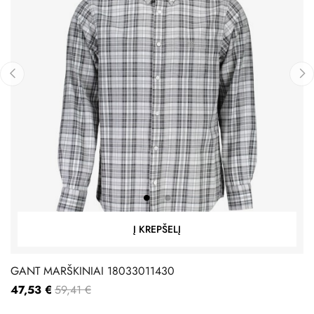
‹
›
Į KREPŠELĮ
GANT MARŠKINIAI 18033011430
47,53 €
59,41 €