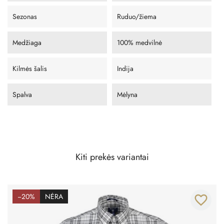
Sezonas
Ruduo/žiema
Medžiaga
100% medvilnė
Kilmės šalis
Indija
Spalva
Mėlyna
Kiti prekės variantai
−20%
NĖRA
favorite_border