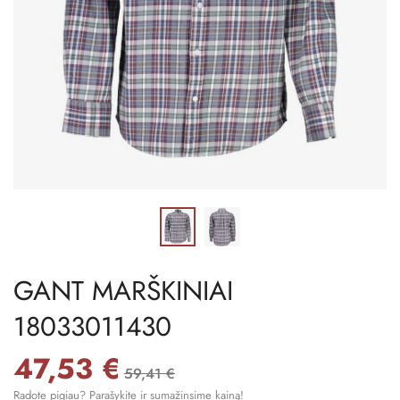
GANT MARŠKINIAI
18033011430
47,53 €
59,41 €
Radote pigiau? Parašykite ir sumažinsime kainą!