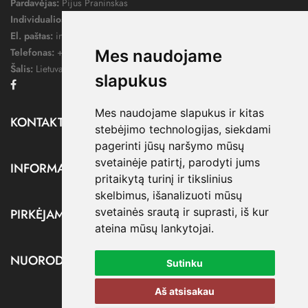
Pardavėjas:
Pijus Praninskas
Individualios veiklos pažymos nr.:
1052124
El. paštas:
info@dressify.lt
Telefonas:
+370 676 78578
Mes naudojame
Šalis:
Lietuva
slapukus
Facebook
Mes naudojame slapukus ir kitas
KONTAKTAI

stebėjimo technologijas, siekdami
pagerinti jūsų naršymo mūsų
svetainėje patirtį, parodyti jums
INFORMACIJA

pritaikytą turinį ir tikslinius
skelbimus, išanalizuoti mūsų
svetainės srautą ir suprasti, iš kur
PIRKĖJAMS

ateina mūsų lankytojai.
NUORODOS

Sutinku
Aš atsisakau