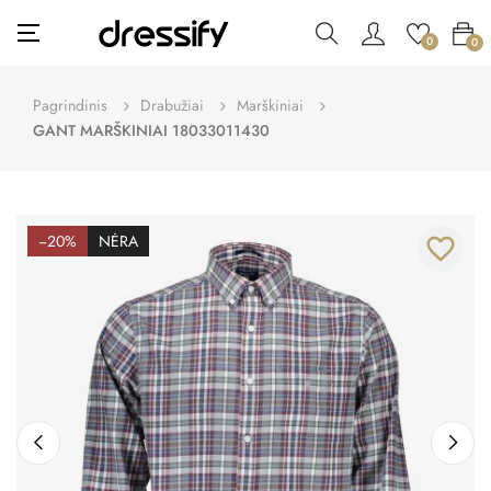
Toggle
☰
0
0
navigation
Pagrindinis
Drabužiai
Marškiniai
GANT MARŠKINIAI 18033011430
−20%
NĖRA
favorite_border