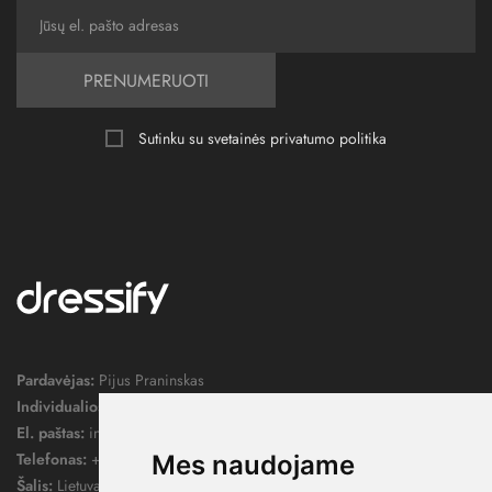
PRENUMERUOTI
Sutinku su svetainės
privatumo politika
Pardavėjas:
Pijus Praninskas
Individualios veiklos pažymos nr.:
1052124
El. paštas:
info@dressify.lt
Telefonas:
+370 676 78578
Mes naudojame
Šalis:
Lietuva