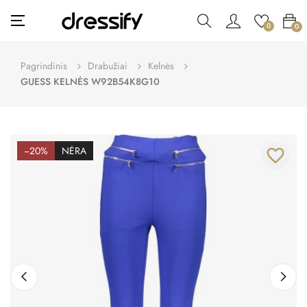
Toggle
☰
0
0
navigation
Pagrindinis
Drabužiai
Kelnės
GUESS KELNĖS W92B54K8G10
−20%
NĖRA
favorite_border