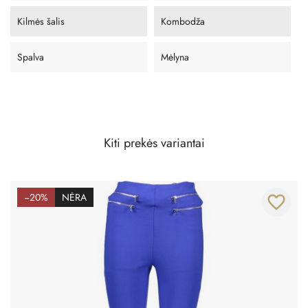
Kilmės šalis
Kombodža
Spalva
Mėlyna
Kiti prekės variantai
−20%
NĖRA
favorite_border