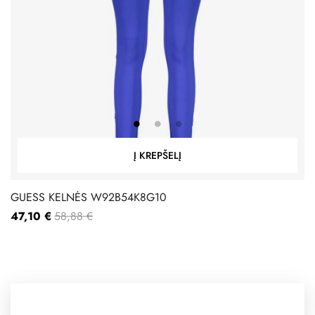
Į KREPŠELĮ
GUESS KELNĖS W92B54K8G10
47,10 €
58,88 €