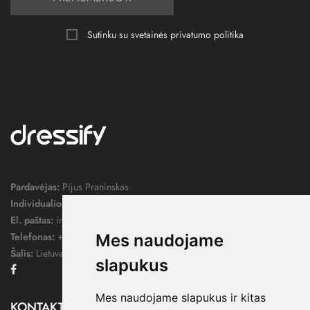
Sutinku su svetainės
privatumo politika
Pardavėjas:
Pijus Praninskas
Individualios veiklos pažymos nr.:
1052124
El. paštas:
info@dressify.lt
Telefonas:
+370 676 78578
Mes naudojame
Šalis:
Lietuva
slapukus
Facebook
Mes naudojame slapukus ir kitas
KONTAKTAI
