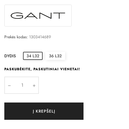
Prekės kodas:
1303414689
DYDIS
34 L32
36 L32
PASKUBĖKITE, PASKUTINIAI VIENETAI!
Į KREPŠELĮ