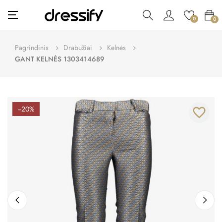
Toggle
☰
0
0
navigation
Pagrindinis
Drabužiai
Kelnės
GANT KELNĖS 1303414689
−20%
favorite_border