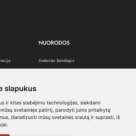
NUORODOS
macija
Svetainės žemėlapis
 slapukus
s
 ir kitas stebėjimo technologijas, siekdami
mūsų svetainėje patirtį, parodyti jums pritaikytą
bimus, išanalizuoti mūsų svetainės srautą ir suprasti, iš
jai.