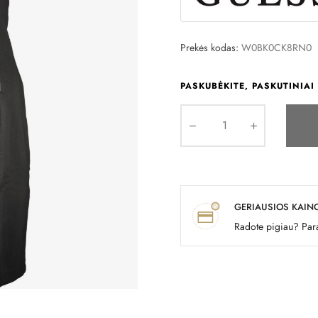
Prekės kodas:
W0BK0CK8RN0
PASKUBĖKITE, PASKUTINIAI 
GERIAUSIOS KAIN
Radote pigiau? Para