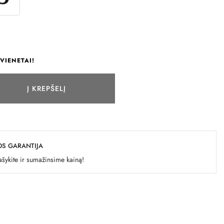
VIENETAI!
Į KREPŠELĮ
OS GARANTIJA
šykite ir sumažinsime kainą!