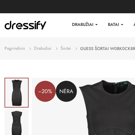
DRABUŽIAI
BATAI
Pagrindinis
Drabužiai
Šortai
GUESS ŠORTAI W0BK0CK8
−20%
NĖRA