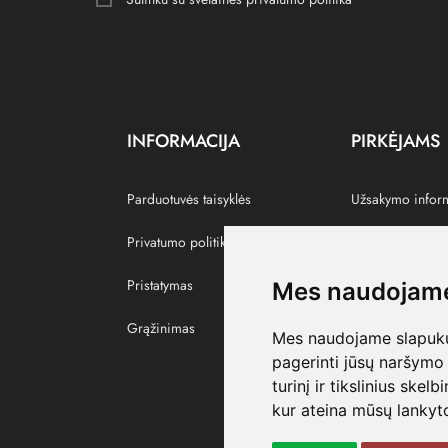
INFORMACIJA
PIRKĖJAMS
Parduotuvės taisyklės
Užsakymo infor
Privatumo politika
Grąžinti prekes
Pristatymas
Paskyra
Mes naudojame
Grąžinimas
Pamėgtos prekė
Mes naudojame slapukus
pagerinti jūsų naršymo 
turinį ir tikslinius skel
kur ateina mūsų lankyto