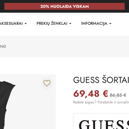
20% NUOLAIDA VISKAM
AKSESUARAI
PREKIŲ ŽENKLAI
INFORMACIJA
RN0
GUESS ŠORTA
favorite_border
69,48 €
86,85 €
Radote pigiau? Parašykite ir sumaži