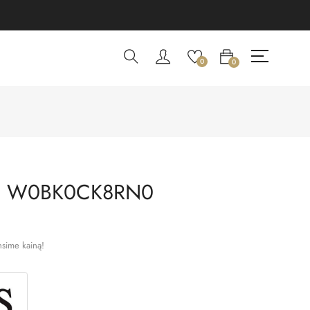
0
0
I W0BK0CK8RN0
nsime kainą!