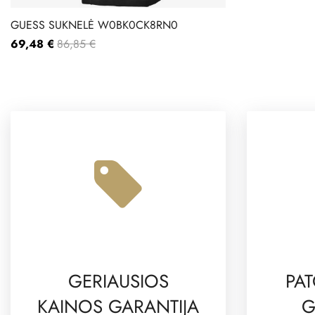
GUESS SUKNELĖ W0BK0CK8RN0
69,48 €
86,85 €
GERIAUSIOS
PAT
KAINOS GARANTIJA
G