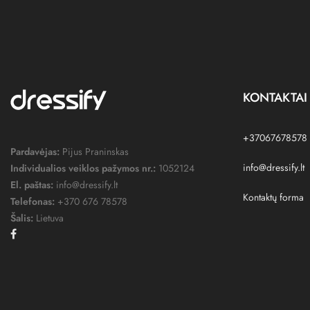
KONTAKTAI
+37067678578
Pardavėjas:
Pijus Praninskas
info@dressify.lt
Individualios veiklos pažymos nr.:
1052124
El. paštas:
info@dressify.lt
Kontaktų forma
Telefonas:
+370 676 78578
Šalis:
Lietuva
Facebook