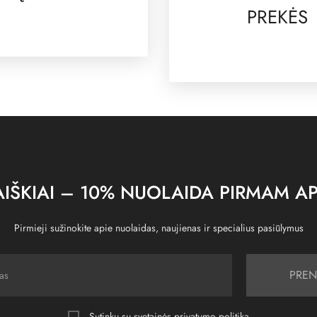
PREKĖS
IŠKIAI – 10% NUOLAIDA PIRMAM AP
Pirmieji sužinokite apie nuolaidas, naujienas ir specialius pasiūlymus
PREN
Sutinku su svetainės
privatumo politika