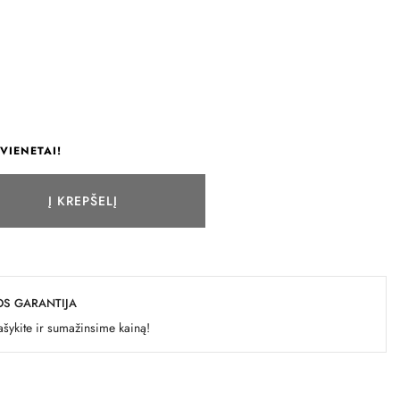
VIENETAI!
Į KREPŠELĮ
OS GARANTIJA
šykite ir sumažinsime kainą!