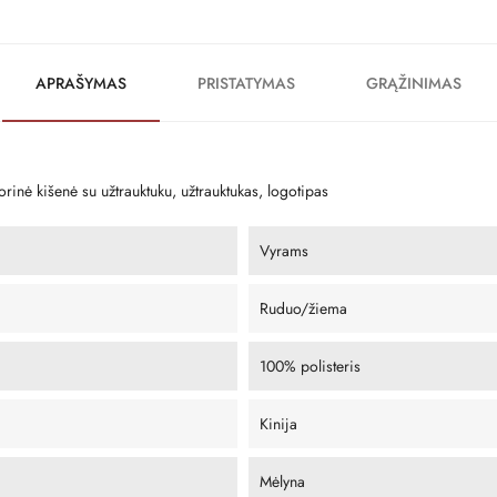
APRAŠYMAS
PRISTATYMAS
GRĄŽINIMAS
orinė kišenė su užtrauktuku, užtrauktukas, logotipas
Vyrams
Ruduo/žiema
100% polisteris
Kinija
Mėlyna