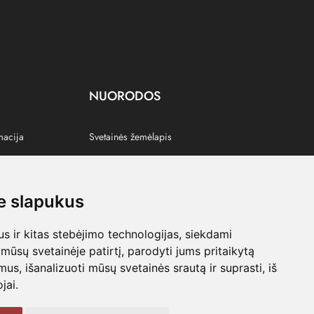
NUORODOS
macija
Svetainės žemėlapis
 slapukus
s
 ir kitas stebėjimo technologijas, siekdami
mūsų svetainėje patirtį, parodyti jums pritaikytą
bimus, išanalizuoti mūsų svetainės srautą ir suprasti, iš
jai.