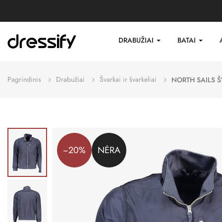
DRABUŽIAI
BATAI
Pagrindinis
Drabužiai
Švarkai ir švarkeliai
NORTH SAILS 
−20%
NĖRA