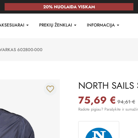
20% NUOLAIDA VISKAM
AKSESUARAI
PREKIŲ ŽENKLAI
INFORMACIJA
ŠVARKAS 602800-000
NORTH SAILS
favorite_border
75,69 €
94,61 €
Radote pigiau? Parašykite ir sumaži