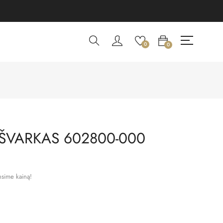
0
0
 ŠVARKAS 602800-000
nsime kainą!