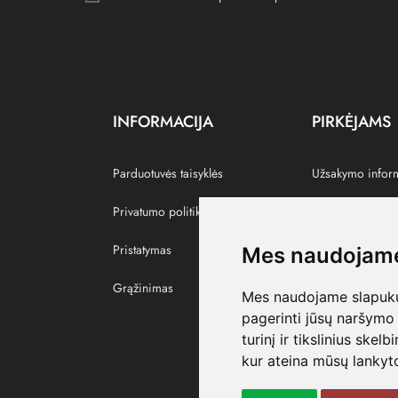
INFORMACIJA
PIRKĖJAMS
Parduotuvės taisyklės
Užsakymo infor
Privatumo politika
Grąžinti prekes
Pristatymas
Paskyra
Mes naudojame
Grąžinimas
Pamėgtos prekė
Mes naudojame slapukus
pagerinti jūsų naršymo 
turinį ir tikslinius skel
kur ateina mūsų lankyto