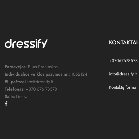
KONTAKTAI
+37067678578
Pardavėjas:
Pijus Praninskas
info@dressify.lt
Individualios veiklos pažymos nr.:
1052124
El. paštas:
info@dressify.lt
Kontaktų forma
Telefonas:
+370 676 78578
Šalis:
Lietuva
Facebook