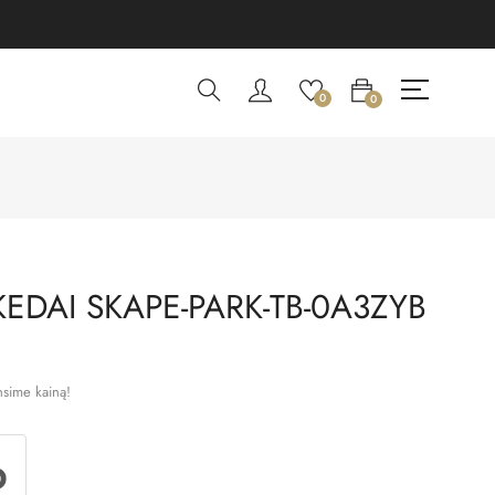
0
0
EDAI SKAPE-PARK-TB-0A3ZYB
nsime kainą!
D