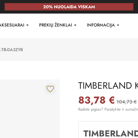
20% NUOLAIDA VISKAM
AKSESUARAI
PREKIŲ ŽENKLAI
INFORMACIJA
-TB-0A3ZYB
TIMBERLAND K
favorite_border
83,78 €
104,73 €
Radote pigiau? Parašykite ir sumaži
TIMBERLAN