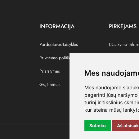
INFORMACIJA
PIRKĖJAMS
Parduotuvės taisyklės
Užsakymo infor
Privatumo politika
Grąžinti prekes
Pristatymas
Paskyra
Mes naudojame
Grąžinimas
Pamėgtos prekė
Mes naudojame slapukus
pagerinti jūsų naršymo 
turinį ir tikslinius skel
kur ateina mūsų lankyto
Sutinku
Aš atsisa