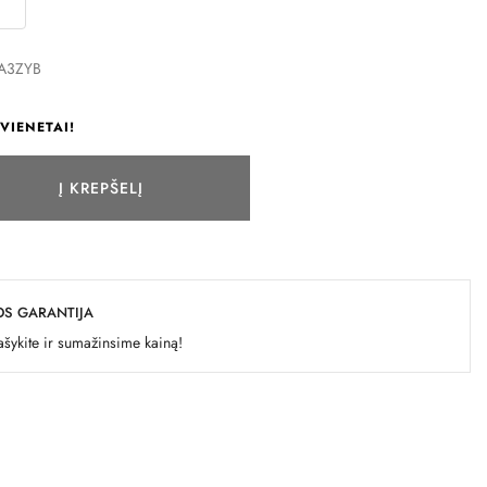
0A3ZYB
VIENETAI!
Į KREPŠELĮ
OS GARANTIJA
šykite ir sumažinsime kainą!