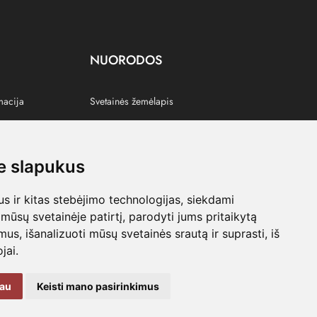
NUORODOS
macija
Svetainės žemėlapis
 slapukus
s
 ir kitas stebėjimo technologijas, siekdami
mūsų svetainėje patirtį, parodyti jums pritaikytą
bimus, išanalizuoti mūsų svetainės srautą ir suprasti, iš
jai.
kau
Keisti mano pasirinkimus