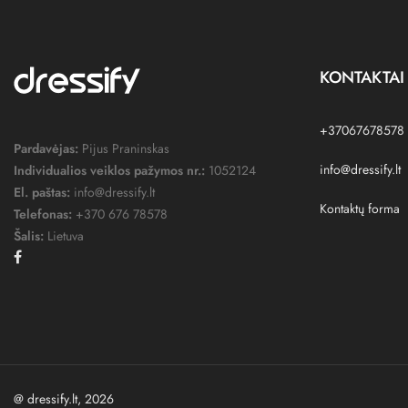
KONTAKTAI
+37067678578
Pardavėjas:
Pijus Praninskas
info@dressify.lt
Individualios veiklos pažymos nr.:
1052124
El. paštas:
info@dressify.lt
Kontaktų forma
Telefonas:
+370 676 78578
Šalis:
Lietuva
Facebook
@ dressify.lt, 2026