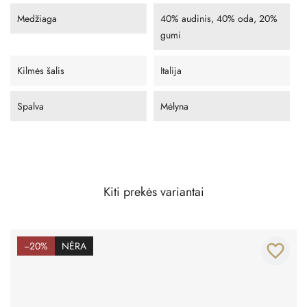
Medžiaga
40% audinis, 40% oda, 20%
gumi
Kilmės šalis
Italija
Spalva
Mėlyna
Kiti prekės variantai
−20%
NĖRA
favorite_border