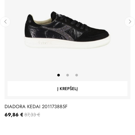
‹
›
Į KREPŠELĮ
DIADORA KEDAI 201173885F
69,86 €
87,33 €