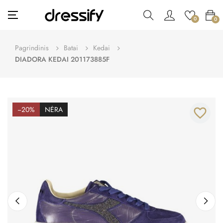
Toggle
☰
0
0
navigation
Pagrindinis
Batai
Kedai
DIADORA KEDAI 201173885F
−20%
NĖRA
favorite_border