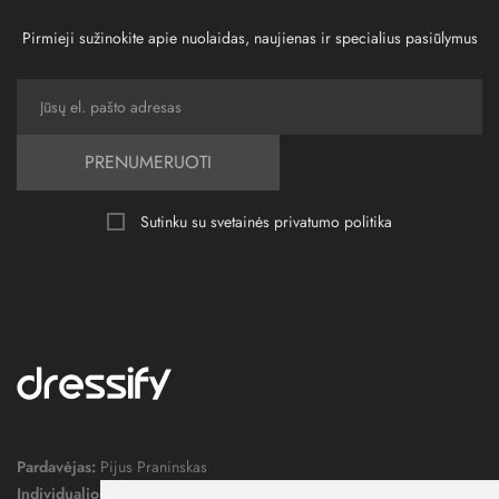
Pirmieji sužinokite apie nuolaidas, naujienas ir specialius pasiūlymus
PRENUMERUOTI
Sutinku su svetainės
privatumo politika
Pardavėjas:
Pijus Praninskas
Individualios veiklos pažymos nr.:
1052124