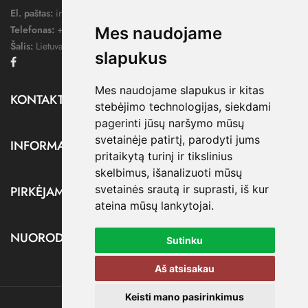
El. paštas:
info@dressify.lt
Telefonas:
+370 676 78578
Mes naudojame
Šalis:
Lietuva
slapukus
Facebook
Mes naudojame slapukus ir kitas
KONTAKTAI

stebėjimo technologijas, siekdami
pagerinti jūsų naršymo mūsų
svetainėje patirtį, parodyti jums
INFORMACIJA

pritaikytą turinį ir tikslinius
skelbimus, išanalizuoti mūsų
svetainės srautą ir suprasti, iš kur
PIRKĖJAMS

ateina mūsų lankytojai.
NUORODOS

Sutinku
Aš atsisakau
Keisti mano pasirinkimus