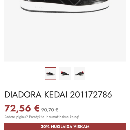
DIADORA KEDAI 201172786
72,56 €
90,70 €
Radote pigiau? Parašykite ir sumažinsime kainą!
20% NUOLAIDA VISKAM