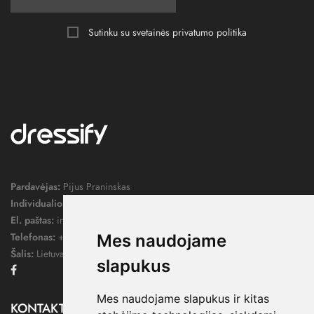
Sutinku su svetainės
privatumo politika
Pardavėjas:
Pijus Praninskas
Individualios veiklos pažymos nr.:
1052124
El. paštas:
info@dressify.lt
Telefonas:
+370 676 78578
Mes naudojame
Šalis:
Lietuva
slapukus
Facebook
Mes naudojame slapukus ir kitas
KONTAKTAI
