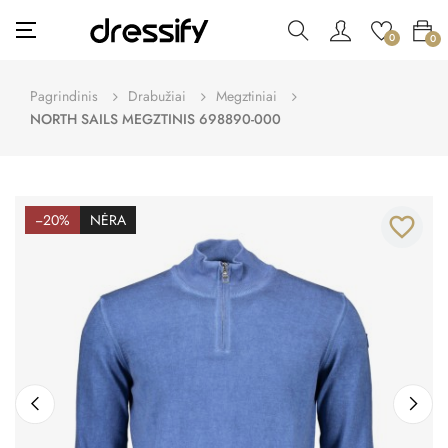
Toggle
☰
0
0
navigation
Pagrindinis
Drabužiai
Megztiniai
NORTH SAILS MEGZTINIS 698890-000
−20%
NĖRA
favorite_border