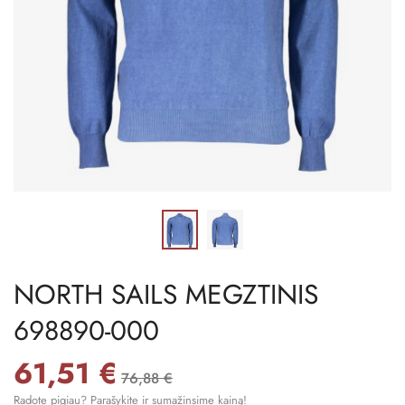
NORTH SAILS MEGZTINIS
698890-000
61,51 €
76,88 €
Radote pigiau? Parašykite ir sumažinsime kainą!