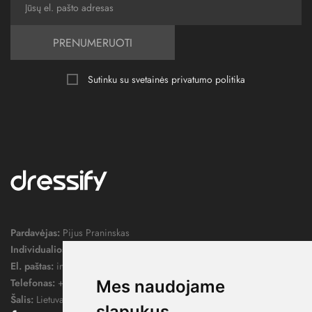
PRENUMERUOTI
Sutinku su svetainės
privatumo politika
Pardavėjas:
Pijus Praninskas
Individualios veiklos pažymos nr.:
1052124
El. paštas:
info@dressify.lt
Telefonas:
+370 676 78578
Mes naudojame
Šalis:
Lietuva
slapukus