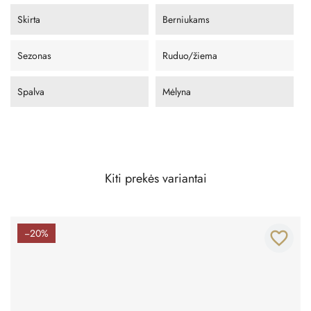
Skirta
Berniukams
Sezonas
Ruduo/žiema
Spalva
Mėlyna
Kiti prekės variantai
−20%
favorite_border