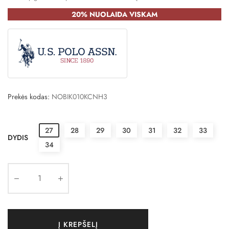
20% NUOLAIDA VISKAM
Prekės kodas:
NOBIK010KCNH3
27
28
29
30
31
32
33
DYDIS
34
Į KREPŠELĮ