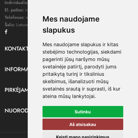
Individualios veiklos pažymos nr.:
1052124
El. paštas:
info@dressify.lt
Telefonas:
+370 676 78578
Mes naudojame
Šalis:
Lietuva
slapukus
Facebook
Mes naudojame slapukus ir kitas
KONTAKTAI

stebėjimo technologijas, siekdami
pagerinti jūsų naršymo mūsų
svetainėje patirtį, parodyti jums
INFORMACIJA

pritaikytą turinį ir tikslinius
skelbimus, išanalizuoti mūsų
svetainės srautą ir suprasti, iš kur
PIRKĖJAMS

ateina mūsų lankytojai.
NUORODOS

Sutinku
Aš atsisakau
Keisti mano pasirinkimus