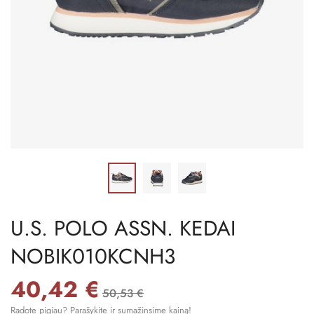
U.S. POLO ASSN. KEDAI
NOBIK010KCNH3
40,42 €
50,53 €
Radote pigiau? Parašykite ir sumažinsime kainą!