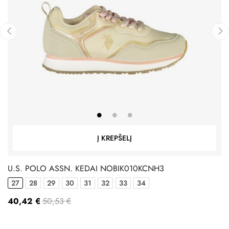
‹
›
Į KREPŠELĮ
U.S. POLO ASSN. KEDAI NOBIK010KCNH3
27
28
29
30
31
32
33
34
40,42 €
50,53 €