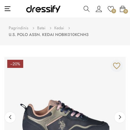
Toggle
☰
0
0
navigation
Pagrindinis
Batai
Kedai
U.S. POLO ASSN. KEDAI NOBIK010KCNH3
−20%
favorite_border