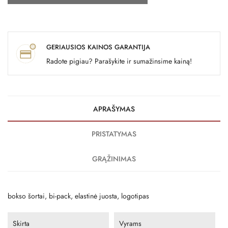
GERIAUSIOS KAINOS GARANTIJA
Radote pigiau? Parašykite ir sumažinsime kainą!
APRAŠYMAS
PRISTATYMAS
GRĄŽINIMAS
bokso šortai, bi-pack, elastinė juosta, logotipas
Skirta
Vyrams