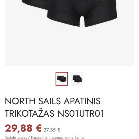
NORTH SAILS APATINIS
TRIKOTAŽAS NS01UTR01
29,88 €
37,35 €
Radote pigiau? Parašykite ir sumažinsime kainą!