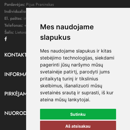
Pardavėjas:
Pijus Praninskas
Individualios veiklos pažymos nr.:
1052124
El. paštas:
info@dressify.lt
Telefonas:
+370 676 78578
Mes naudojame
Šalis:
Lietuva
slapukus
Facebook
Mes naudojame slapukus ir kitas
KONTAKTAI

stebėjimo technologijas, siekdami
pagerinti jūsų naršymo mūsų
svetainėje patirtį, parodyti jums
INFORMACIJA

pritaikytą turinį ir tikslinius
skelbimus, išanalizuoti mūsų
svetainės srautą ir suprasti, iš kur
PIRKĖJAMS

ateina mūsų lankytojai.
NUORODOS

Sutinku
Aš atsisakau