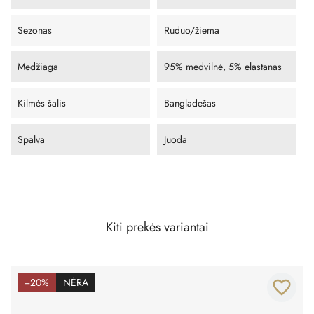
Sezonas
Ruduo/žiema
Medžiaga
95% medvilnė, 5% elastanas
Kilmės šalis
Bangladešas
Spalva
Juoda
Kiti prekės variantai
−20%
NĖRA
favorite_border