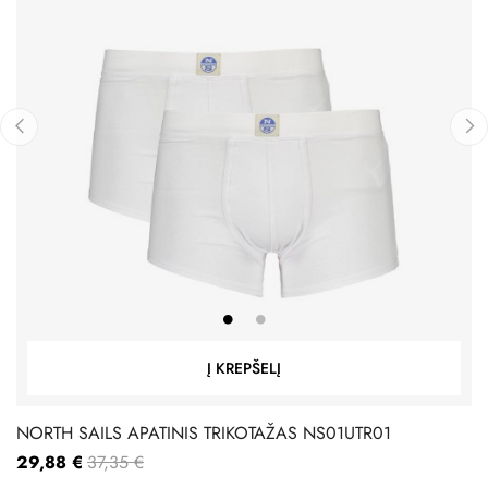
‹
›
Į KREPŠELĮ
NORTH SAILS APATINIS TRIKOTAŽAS NS01UTR01
29,88 €
37,35 €