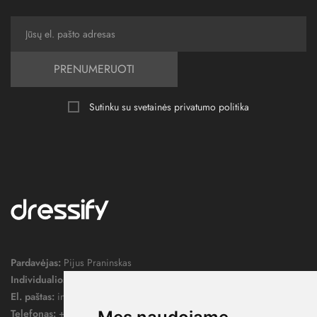
PRENUMERUOTI
Sutinku su svetainės
privatumo politika
Pardavėjas:
Pijus Praninskas
Individualios veiklos pažymos nr.:
1052124
El. paštas:
info@dressify.lt
Telefonas:
+370 676 78578