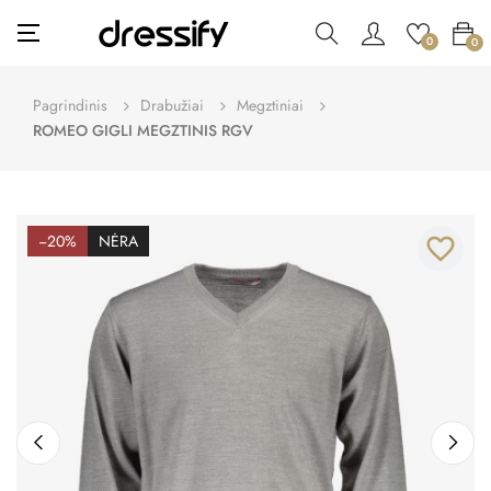
Toggle
☰
0
0
navigation
Pagrindinis
Drabužiai
Megztiniai
ROMEO GIGLI MEGZTINIS RGV
−20%
NĖRA
favorite_border