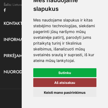
Mes naudojame
Šalis:
Lietuva
slapukus
Facebook
Mes naudojame slapukus ir kitas
KONTAKTAI

stebėjimo technologijas, siekdami
pagerinti jūsų naršymo mūsų
svetainėje patirtį, parodyti jums
INFORMACIJA

pritaikytą turinį ir tikslinius
skelbimus, išanalizuoti mūsų
svetainės srautą ir suprasti, iš kur
PIRKĖJAMS

ateina mūsų lankytojai.
NUORODOS

Sutinku
Aš atsisakau
Keisti mano pasirinkimus
@ dressify.lt, 2026