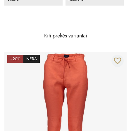
Kiti prekės variantai
−20%
NĖRA
favorite_border