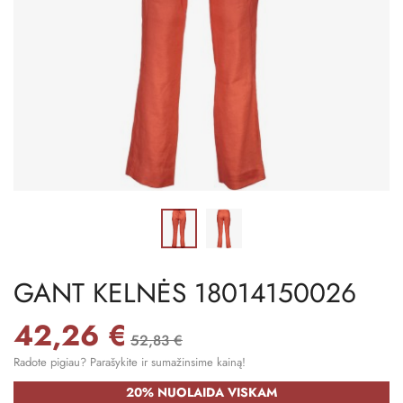
GANT KELNĖS 18014150026
42,26 €
52,83 €
Radote pigiau? Parašykite ir sumažinsime kainą!
20% NUOLAIDA VISKAM