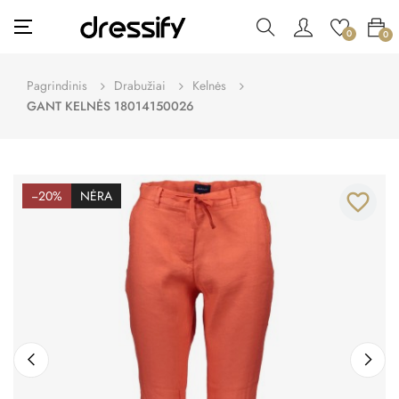
Toggle
☰
0
0
navigation
Pagrindinis
Drabužiai
Kelnės
GANT KELNĖS 18014150026
−20%
NĖRA
favorite_border