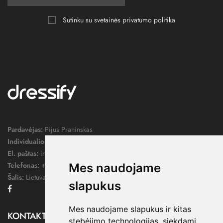
Sutinku su svetainės
privatumo politika
Pardavėjas:
Pijus Praninskas
Individualios veiklos pažymos nr.:
1052124
El. paštas:
info@dressify.lt
Telefonas:
+370 676 78578
Mes naudojame
Šalis:
Lietuva
slapukus
Facebook
Mes naudojame slapukus ir kitas
KONTAKTAI

stebėjimo technologijas, siekdami