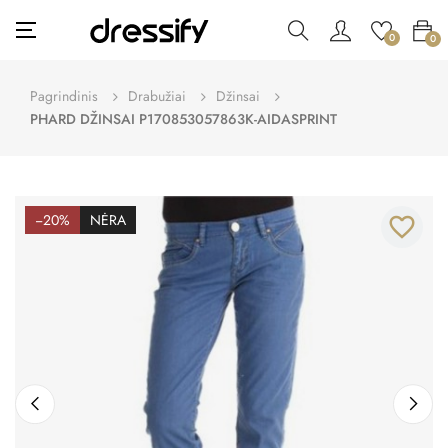
Toggle
☰
0
0
navigation
Pagrindinis
Drabužiai
Džinsai
PHARD DŽINSAI P170853057863K-AIDASPRINT
−20%
NĖRA
favorite_border