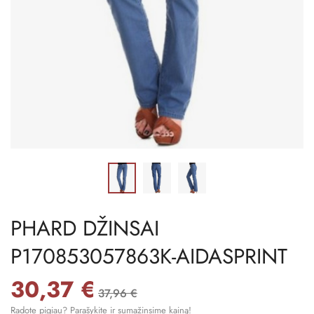
PHARD DŽINSAI
P170853057863K-AIDASPRINT
30,37 €
37,96 €
Radote pigiau? Parašykite ir sumažinsime kainą!