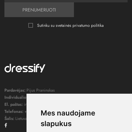
PRENUMERUOTI
Sutinku su svetainės
privatumo politika
Pardavėjas:
Pijus Praninskas
Individualios veiklos pažymos nr.:
1052124
El. paštas:
info@dressify.lt
Telefonas:
+370 676 78578
Mes naudojame
Šalis:
Lietuva
slapukus
Facebook