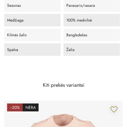
Sezonas
Pavasaris/vasara
Medžiaga
100% medvilnė
Kilmės šalis
Bangladešas
Spalva
Žalia
Kiti prekės variantai
−20%
NĖRA
favorite_border