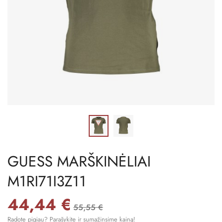
GUESS MARŠKINĖLIAI
M1RI71I3Z11
44,44 €
55,55 €
Radote pigiau? Parašykite ir sumažinsime kainą!