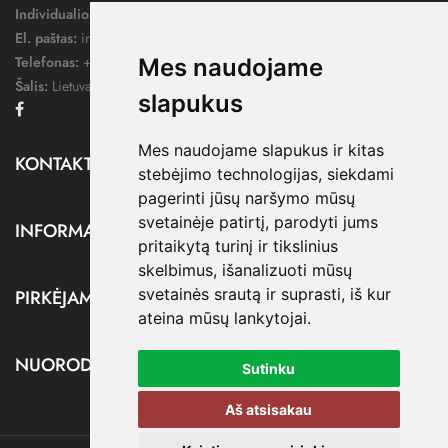
Individualios veiklos pažymos nr.:
1052124
El. paštas:
info@dressify.lt
Telefonas:
+370 676 78578
Mes naudojame
Šalis:
Lietuva
slapukus
Facebook
Mes naudojame slapukus ir kitas
KONTAKTAI

stebėjimo technologijas, siekdami
pagerinti jūsų naršymo mūsų
svetainėje patirtį, parodyti jums
INFORMACIJA

pritaikytą turinį ir tikslinius
skelbimus, išanalizuoti mūsų
svetainės srautą ir suprasti, iš kur
PIRKĖJAMS

ateina mūsų lankytojai.
NUORODOS

Sutinku
Aš atsisakau