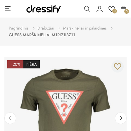
Toggle
☰
0
0
navigation
Pagrindinis
Drabužiai
Marškinėliai ir palaidinės
GUESS MARŠKINĖLIAI M1RI71I3Z11
−20%
NĖRA
favorite_border