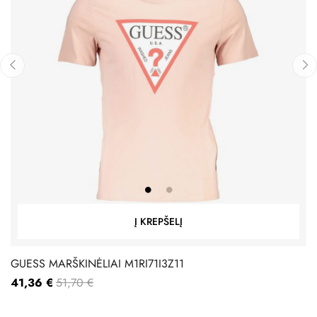
‹
›
Į KREPŠELĮ
GUESS MARŠKINĖLIAI M1RI71I3Z11
41,36 €
51,70 €