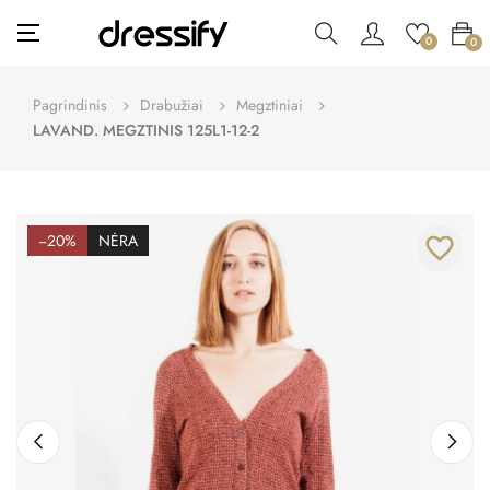
Toggle
☰
0
0
navigation
Pagrindinis
Drabužiai
Megztiniai
LAVAND. MEGZTINIS 125L1-12-2
−20%
NĖRA
favorite_border