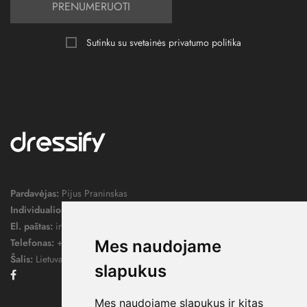
PRENUMERUOTI
Sutinku su svetainės
privatumo politika
Pardavėjas:
Pijus Praninskas
Individualios veiklos pažymos nr.:
1052124
El. paštas:
info@dressify.lt
Telefonas:
+370 676 78578
Mes naudojame
Šalis:
Lietuva
slapukus
Facebook
Mes naudojame slapukus ir kitas