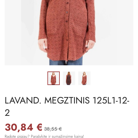
LAVAND. MEGZTINIS 125L1-12-
2
30,84 €
38,55 €
Radote pigiau? Parašykite ir sumažinsime kainą!