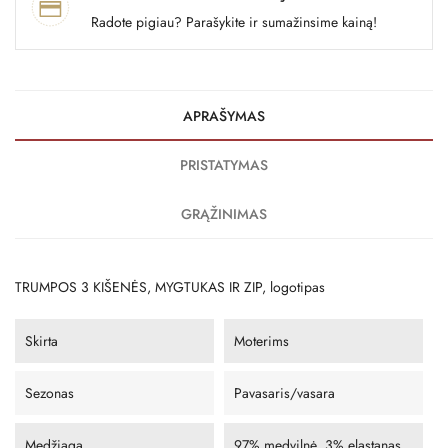
Radote pigiau? Parašykite ir sumažinsime kainą!
APRAŠYMAS
PRISTATYMAS
GRĄŽINIMAS
TRUMPOS 3 KIŠENĖS, MYGTUKAS IR ZIP, logotipas
Skirta
Moterims
Sezonas
Pavasaris/vasara
Medžiaga
97% medvilnė, 3% elastanas