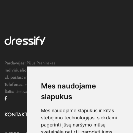
Pardavėjas:
Pijus Praninskas
Individualios veiklos pažymos nr.:
1052124
El. paštas:
info@dressify.lt
Telefonas:
+370 676 78578
Mes naudojame
Šalis:
Lietuva
slapukus
Facebook
Mes naudojame slapukus ir kitas
KONTAKTAI

stebėjimo technologijas, siekdami
pagerinti jūsų naršymo mūsų
svetainėje patirtį, parodyti jums