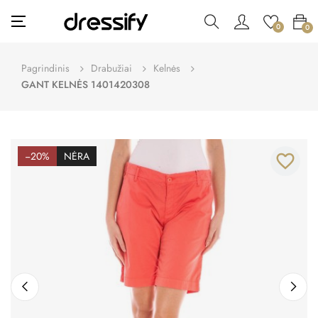
Toggle
☰
0
0
navigation
Pagrindinis
Drabužiai
Kelnės
GANT KELNĖS 1401420308
−20%
NĖRA
favorite_border