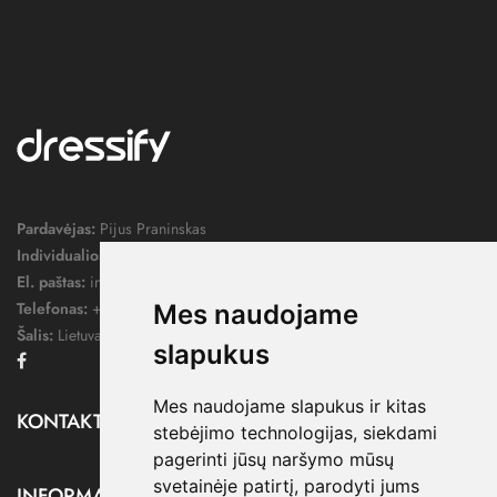
Pardavėjas:
Pijus Praninskas
Individualios veiklos pažymos nr.:
1052124
El. paštas:
info@dressify.lt
Telefonas:
+370 676 78578
Mes naudojame
Šalis:
Lietuva
slapukus
Facebook
Mes naudojame slapukus ir kitas
KONTAKTAI

stebėjimo technologijas, siekdami
pagerinti jūsų naršymo mūsų
svetainėje patirtį, parodyti jums
INFORMACIJA