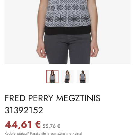
FRED PERRY MEGZTINIS
31392152
44,61 €
55,76 €
Radote pigiau? Parašykite ir sumažinsime kainą!