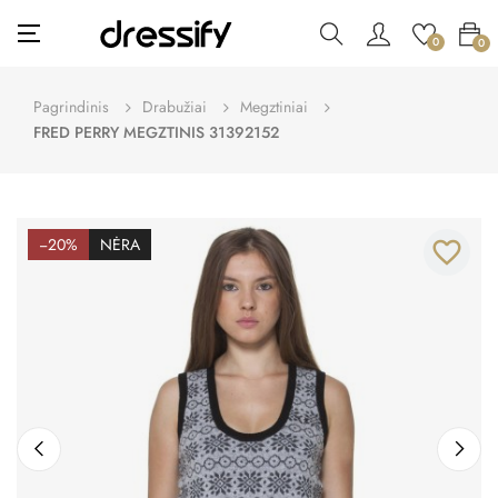
Toggle
☰
0
0
navigation
Pagrindinis
Drabužiai
Megztiniai
FRED PERRY MEGZTINIS 31392152
−20%
NĖRA
favorite_border