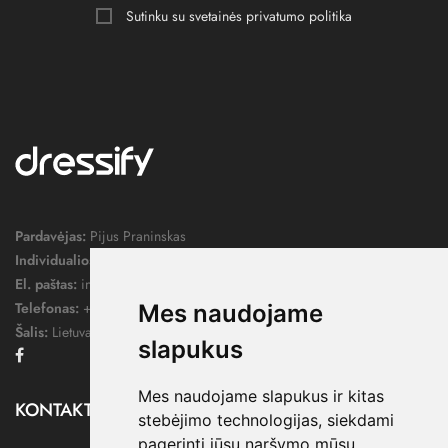
Sutinku su svetainės
privatumo politika
Pardavėjas:
Pijus Praninskas
Individualios veiklos pažymos nr.:
1052124
El. paštas:
info@dressify.lt
Telefonas:
+370 676 78578
Mes naudojame
Šalis:
Lietuva
slapukus
Facebook
Mes naudojame slapukus ir kitas
KONTAKTAI

stebėjimo technologijas, siekdami
pagerinti jūsų naršymo mūsų