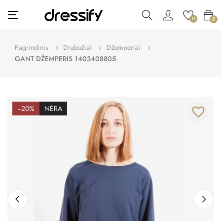
Toggle
☰
0
0
navigation
Pagrindinis
Drabužiai
Džemperiai
GANT DŽEMPERIS 1403408805
−20%
NĖRA
favorite_border