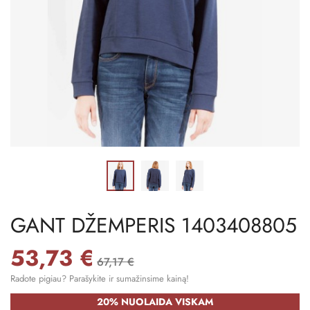
GANT DŽEMPERIS 1403408805
53,73 €
67,17 €
Radote pigiau? Parašykite ir sumažinsime kainą!
20% NUOLAIDA VISKAM