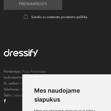
PRENUMERUOTI
Sutinku su svetainės
privatumo politika
Pardavėjas:
Pijus Praninskas
Individualios veiklos pažymos nr.:
1052124
El. paštas:
info@dressify.lt
Telefonas:
+370 676 78578
Mes naudojame
Šalis:
Lietuva
slapukus
Facebook