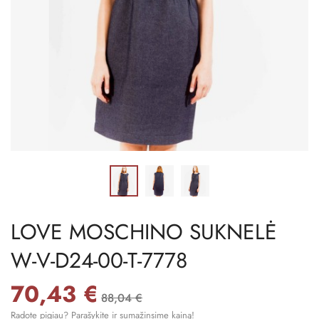
LOVE MOSCHINO SUKNELĖ
W-V-D24-00-T-7778
70,43 €
88,04 €
Radote pigiau? Parašykite ir sumažinsime kainą!