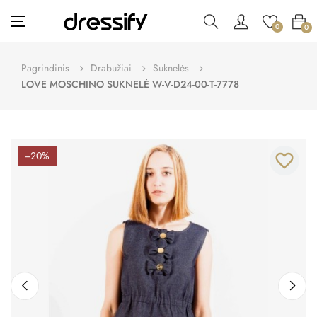
Toggle
☰
0
0
navigation
Pagrindinis
Drabužiai
Suknelės
LOVE MOSCHINO SUKNELĖ W-V-D24-00-T-7778
−20%
favorite_border