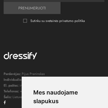
PRENUMERUOTI
Sutinku su svetainės
privatumo politika
Pardavėjas:
Pijus Praninskas
Individualios veiklos pažymos nr.:
1052124
El. paštas:
info@dressify.lt
Telefonas:
+370 676 78578
Mes naudojame
Šalis:
Lietuva
slapukus
Facebook