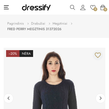
Toggle
☰
0
0
navigation
Pagrindinis
Drabužiai
Megztiniai
FRED PERRY MEGZTINIS 31372026
−20%
NĖRA
favorite_border