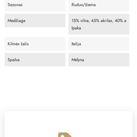
Sezonas
Ruduo/žiema
Medžiaga
15% vilna, 45% akrilas, 40% a
lpaka
Kilmės šalis
Italija
Spalva
Mėlyna