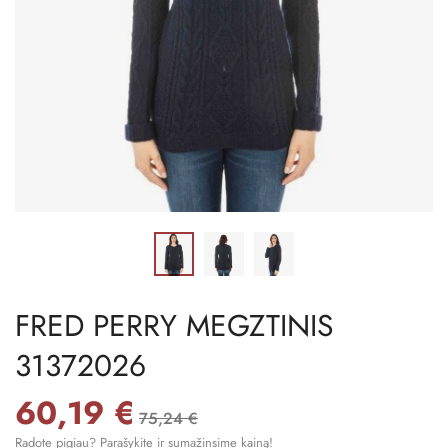
FRED PERRY MEGZTINIS
31372026
60,19 €
75,24 €
Radote pigiau? Parašykite ir sumažinsime kainą!