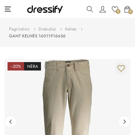
Toggle
☰
0
0
navigation
Pagrindinis
Drabužiai
Kelnės
GANT KELNĖS 16011916656
−20%
NĖRA
favorite_border