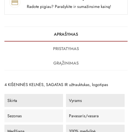
Radote pigiau? Parašykite ir sumažinsime kainą!
APRAŠYMAS
PRISTATYMAS
GRĄŽINIMAS
4 KIŠENINĖS KELNĖS, SAGATAS IR užtrauktukas, logotipas
Skirta
Vyrams
Sezonas
Pavasaris/vasara
Medžiaga
100% medvilnė