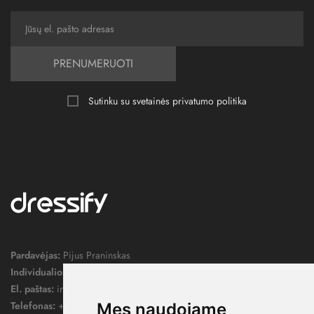
PRENUMERUOTI
Sutinku su svetainės
privatumo politika
Pardavėjas:
Pijus Praninskas
Individualios veiklos pažymos nr.:
1052124
El. paštas:
info@dressify.lt
Telefonas:
+370 676 78578
Mes naudojame