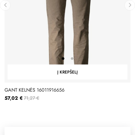
‹
›
Į KREPŠELĮ
GANT KELNĖS 16011916656
57,02 €
71,27 €