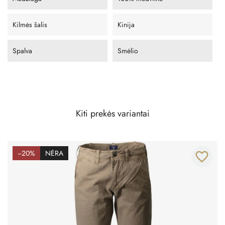
Kilmės šalis
Kinija
Spalva
Smėlio
Kiti prekės variantai
−20%
NĖRA
favorite_border