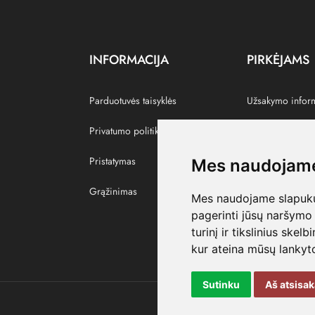
INFORMACIJA
PIRKĖJAMS
Parduotuvės taisyklės
Užsakymo infor
Privatumo politika
Grąžinti prekes
Pristatymas
Paskyra
Mes naudojame
Grąžinimas
Pamėgtos prekė
Mes naudojame slapukus
pagerinti jūsų naršymo 
turinį ir tikslinius skel
kur ateina mūsų lankyto
Sutinku
Aš atsisa