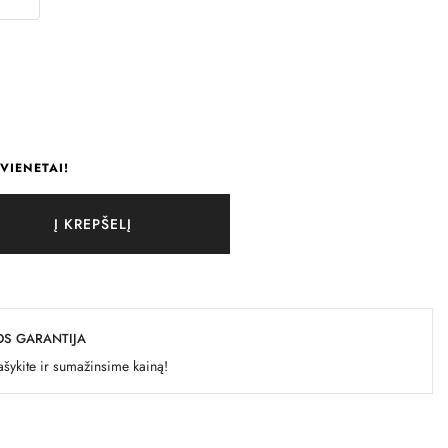
VIENETAI!
Į KREPŠELĮ
OS GARANTIJA
šykite ir sumažinsime kainą!