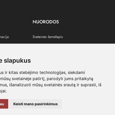
NUORODOS
macija
Svetainės žemėlapis
 slapukus
s
 ir kitas stebėjimo technologijas, siekdami
mūsų svetainėje patirtį, parodyti jums pritaikytą
bimus, išanalizuoti mūsų svetainės srautą ir suprasti, iš
jai.
kau
Keisti mano pasirinkimus