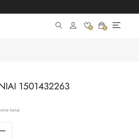
0
0
IAI 1501432263
nsime kainą!