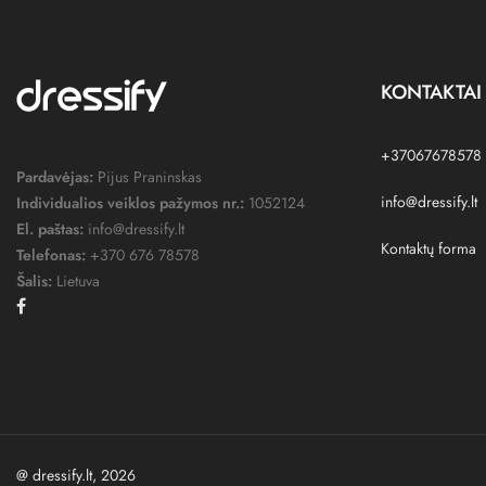
KONTAKTAI
+37067678578
Pardavėjas:
Pijus Praninskas
info@dressify.lt
Individualios veiklos pažymos nr.:
1052124
El. paštas:
info@dressify.lt
Kontaktų forma
Telefonas:
+370 676 78578
Šalis:
Lietuva
Facebook
@ dressify.lt, 2026