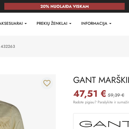
20% NUOLAIDA VISKAM
AKSESUARAI
PREKIŲ ŽENKLAI
INFORMACIJA
1432263
GANT MARŠKIN
favorite_border
47,51 €
59,39 €
Radote pigiau? Parašykite ir sumaži