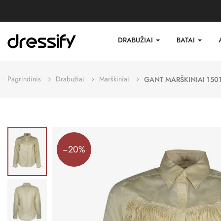
DRABUŽIAI
BATAI
Pagrindinis
Drabužiai
Marškiniai
GANT MARŠKINIAI 150
−20%