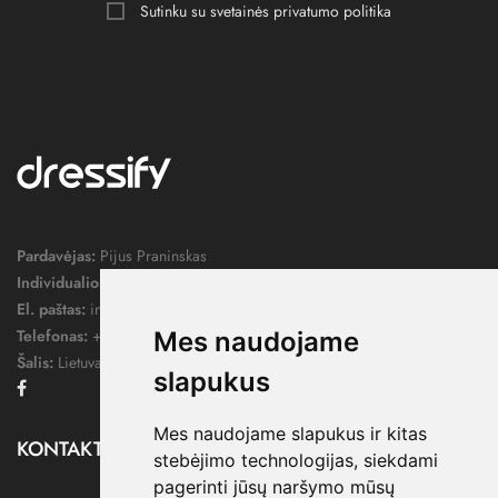
Sutinku su svetainės
privatumo politika
Pardavėjas:
Pijus Praninskas
Individualios veiklos pažymos nr.:
1052124
El. paštas:
info@dressify.lt
Telefonas:
+370 676 78578
Mes naudojame
Šalis:
Lietuva
slapukus
Facebook
Mes naudojame slapukus ir kitas
KONTAKTAI

stebėjimo technologijas, siekdami
pagerinti jūsų naršymo mūsų