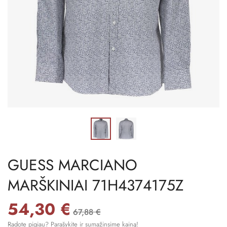
GUESS MARCIANO
MARŠKINIAI 71H4374175Z
54,30 €
67,88 €
Radote pigiau? Parašykite ir sumažinsime kainą!