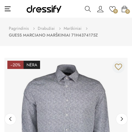
Toggle
☰
0
0
navigation
Pagrindinis
Drabužiai
Marškiniai
GUESS MARCIANO MARŠKINIAI 71H4374175Z
−20%
NĖRA
favorite_border