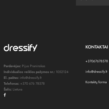
KONTAKTAI
+37067678578
Pardavėjas:
Pijus Praninskas
info@dressify.lt
Individualios veiklos pažymos nr.:
1052124
El. paštas:
info@dressify.lt
Kontaktų forma
Telefonas:
+370 676 78578
Šalis:
Lietuva
Facebook