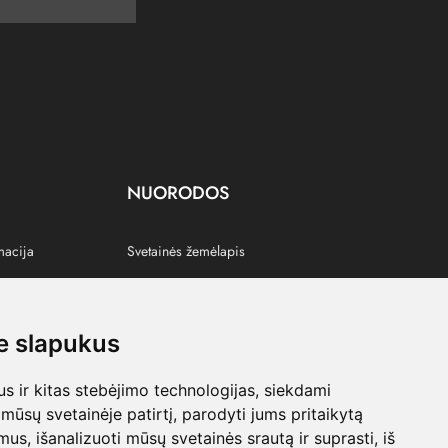
NUORODOS
macija
Svetainės žemėlapis
 slapukus
s
 ir kitas stebėjimo technologijas, siekdami
mūsų svetainėje patirtį, parodyti jums pritaikytą
bimus, išanalizuoti mūsų svetainės srautą ir suprasti, iš