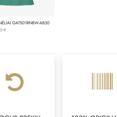
NĖLIAI GATS01RNBW-AB30
2 €