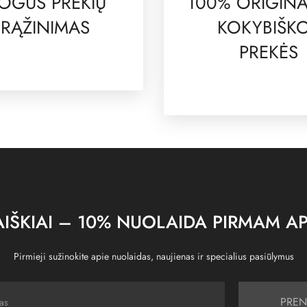
OGUS PREKIŲ
100% ORIGINA
RĄŽINIMAS
KOKYBIŠK
PREKĖS
IŠKIAI – 10% NUOLAIDA PIRMAM AP
Pirmieji sužinokite apie nuolaidas, naujienas ir specialius pasiūlymus
PREN