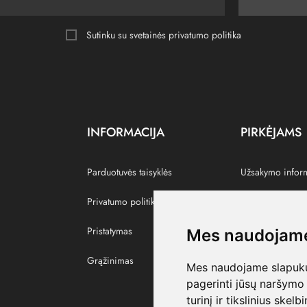
Sutinku su svetainės
privatumo politika
INFORMACIJA
PIRKĖJAMS
Parduotuvės taisyklės
Užsakymo infor
Privatumo politika
Grąžinti prekes
Pristatymas
Paskyra
Mes naudojame
Grąžinimas
Pamėgtos prekė
Mes naudojame slapukus
pagerinti jūsų naršymo 
turinį ir tikslinius skel