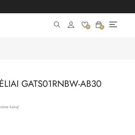
0
0
ĖLIAI GATS01RNBW-AB30
nsime kainą!