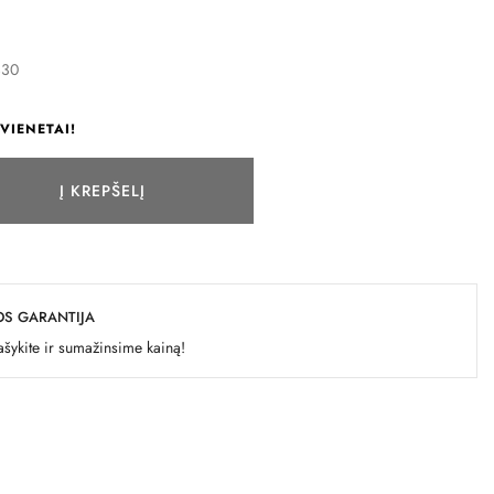
B30
VIENETAI!
Į KREPŠELĮ
OS GARANTIJA
šykite ir sumažinsime kainą!