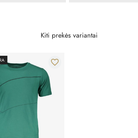
Kiti prekės variantai
RA
favorite_border