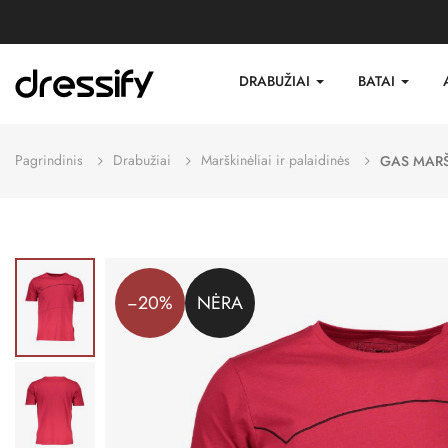
DRABUŽIAI
BATAI
Pagrindinis
Drabužiai
Marškinėliai ir palaidinės
GAS MARŠ
−20%
NĖRA