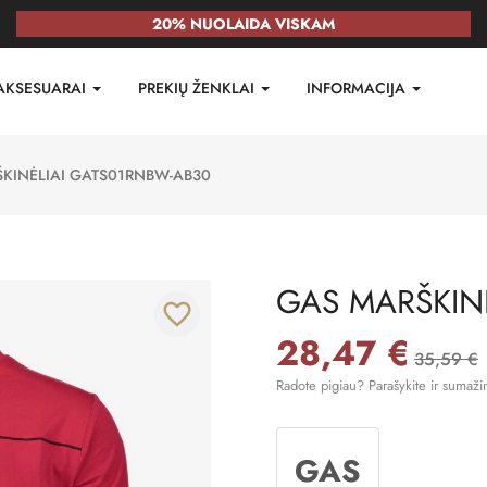
20% NUOLAIDA VISKAM
AKSESUARAI
PREKIŲ ŽENKLAI
INFORMACIJA
KINĖLIAI GATS01RNBW-AB30
GAS MARŠKIN
favorite_border
28,47 €
35,59 €
Radote pigiau? Parašykite ir sumaži
GAS