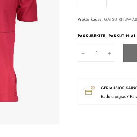
Prekės kodas:
GATS01RNBW-A
PASKUBĖKITE, PASKUTINIAI 
GERIAUSIOS KAIN
Radote pigiau? Para