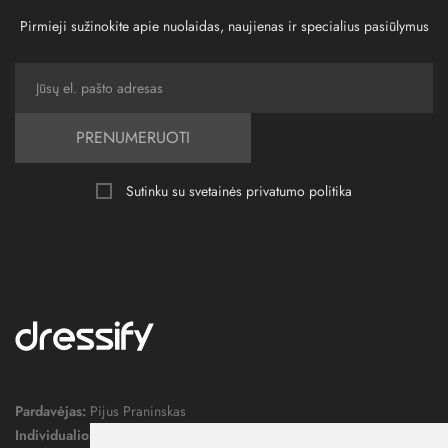
Pirmieji sužinokite apie nuolaidas, naujienas ir specialius pasiūlymus
PRENUMERUOTI
Sutinku su svetainės
privatumo politika
Pardavėjas:
Pijus Praninskas
Individualios veiklos pažymos nr.:
1052124