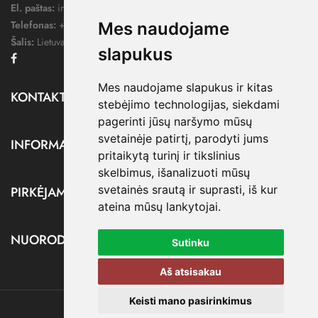
El. paštas:
info@dressify.lt
Telefonas:
+370 676 78578
Mes naudojame
Šalis:
Lietuva
slapukus
Facebook
Mes naudojame slapukus ir kitas
KONTAKTAI

stebėjimo technologijas, siekdami
pagerinti jūsų naršymo mūsų
svetainėje patirtį, parodyti jums
INFORMACIJA

pritaikytą turinį ir tikslinius
skelbimus, išanalizuoti mūsų
svetainės srautą ir suprasti, iš kur
PIRKĖJAMS

ateina mūsų lankytojai.
NUORODOS

Sutinku
Aš atsisakau
Keisti mano pasirinkimus
@ dressify.lt, 2026