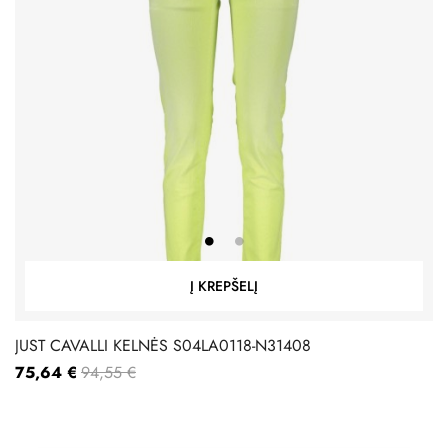
Į KREPŠELĮ
JUST CAVALLI KELNĖS S04LA0118-N31408
75,64 €
94,55 €