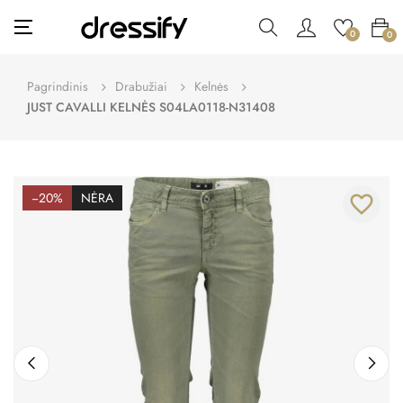
Toggle
☰
0
0
navigation
Pagrindinis
Drabužiai
Kelnės
JUST CAVALLI KELNĖS S04LA0118-N31408
−20%
NĖRA
favorite_border