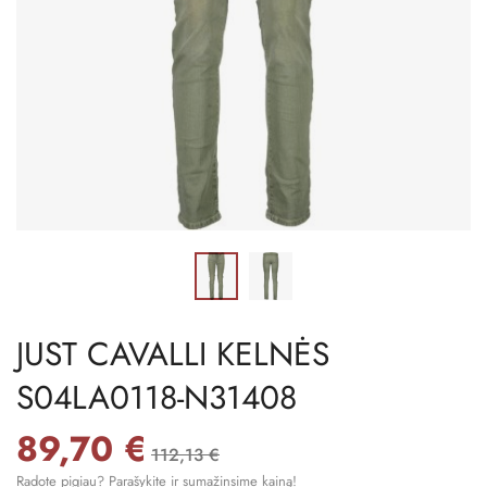
JUST CAVALLI KELNĖS
S04LA0118-N31408
89,70 €
112,13 €
Radote pigiau? Parašykite ir sumažinsime kainą!