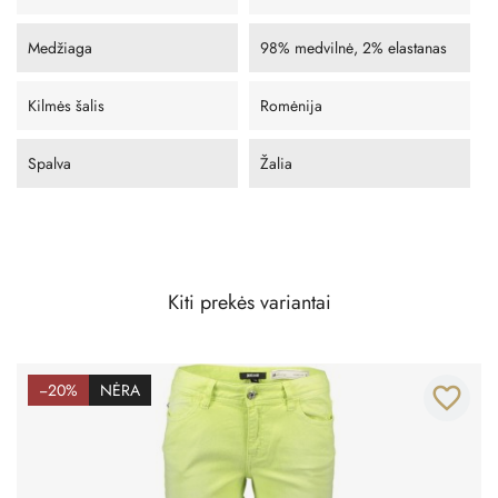
Medžiaga
98% medvilnė, 2% elastanas
Kilmės šalis
Romėnija
Spalva
Žalia
Kiti prekės variantai
−20%
NĖRA
favorite_border