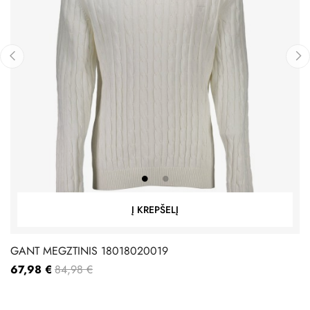
‹
›
Į KREPŠELĮ
GANT MEGZTINIS 18018020019
67,98 €
84,98 €