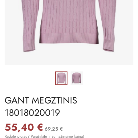
GANT MEGZTINIS
18018020019
55,40 €
69,25 €
Radote pigiau? Parašykite ir sumažinsime kainą!