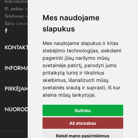
Individualios veiklos pažymos nr.:
1052124
El. paštas:
info@dressify.lt
Telefonas:
+370 676 78578
Mes naudojame
Šalis:
Lietuva
slapukus
Facebook
Mes naudojame slapukus ir kitas
KONTAKTAI

stebėjimo technologijas, siekdami
pagerinti jūsų naršymo mūsų
svetainėje patirtį, parodyti jums
INFORMACIJA

pritaikytą turinį ir tikslinius
skelbimus, išanalizuoti mūsų
svetainės srautą ir suprasti, iš kur
PIRKĖJAMS

ateina mūsų lankytojai.
NUORODOS

Sutinku
Aš atsisakau
Keisti mano pasirinkimus