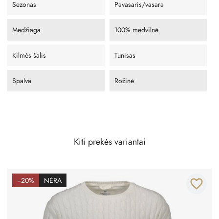
Sezonas
Pavasaris/vasara
Medžiaga
100% medvilnė
Kilmės šalis
Tunisas
Spalva
Rožinė
Kiti prekės variantai
−20%
NĖRA
favorite_border