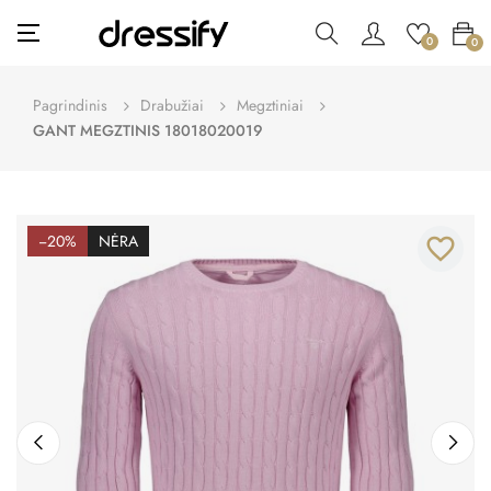
Toggle
☰
0
0
navigation
Pagrindinis
Drabužiai
Megztiniai
GANT MEGZTINIS 18018020019
−20%
NĖRA
favorite_border