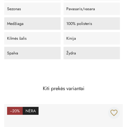
Sezonas
Pavasaris/vasara
Medžiaga
100% polisteris
Kilmės šalis
Kinija
Spalva
Žydra
Kiti prekės variantai
−20%
NĖRA
favorite_border