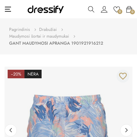
Toggle
☰
0
0
navigation
Pagrindinis
Drabužiai
Maudymosi šortai ir maudymukai
GANT MAUDYMOSI APRANGA 1901921916212
−20%
NĖRA
favorite_border