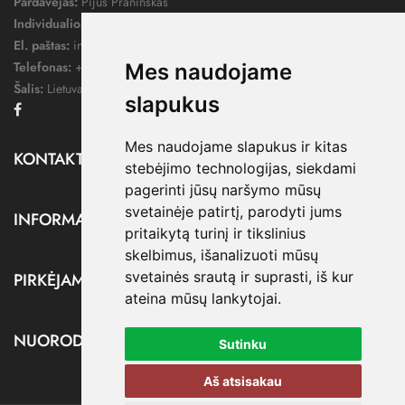
Pardavėjas:
Pijus Praninskas
Individualios veiklos pažymos nr.:
1052124
El. paštas:
info@dressify.lt
Telefonas:
+370 676 78578
Mes naudojame
Šalis:
Lietuva
slapukus
Facebook
Mes naudojame slapukus ir kitas
KONTAKTAI

stebėjimo technologijas, siekdami
pagerinti jūsų naršymo mūsų
svetainėje patirtį, parodyti jums
INFORMACIJA

pritaikytą turinį ir tikslinius
skelbimus, išanalizuoti mūsų
svetainės srautą ir suprasti, iš kur
PIRKĖJAMS

ateina mūsų lankytojai.
NUORODOS

Sutinku
Aš atsisakau