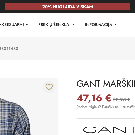
20% NUOLAIDA VISKAM
AKSESUARAI
PREKIŲ ŽENKLAI
INFORMACIJA
33011430
GANT MARŠKIN
favorite_border
47,16 €
58,95 €
Radote pigiau? Parašykite ir sumaži