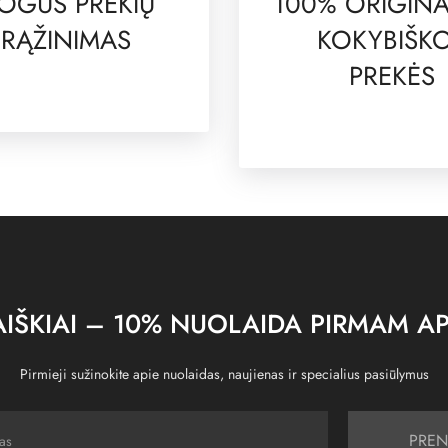
OGUS PREKIŲ
100% ORIGINA
RĄŽINIMAS
KOKYBIŠK
PREKĖS
IŠKIAI – 10% NUOLAIDA PIRMAM AP
Pirmieji sužinokite apie nuolaidas, naujienas ir specialius pasiūlymus
PREN