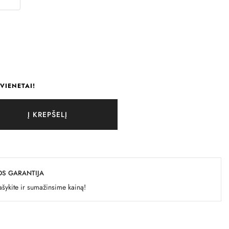
VIENETAI!
Į KREPŠELĮ
OS GARANTIJA
šykite ir sumažinsime kainą!