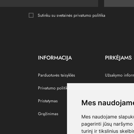
Sutinku su svetainės
privatumo politika
INFORMACIJA
PIRKĖJAMS
Parduotuvės taisyklės
Užsakymo infor
Privatumo politika
Grąžinti prekes
Pristatymas
Paskyra
Mes naudojame
Grąžinimas
Pamėgtos prekė
Mes naudojame slapukus
pagerinti jūsų naršymo 
turinį ir tikslinius skel