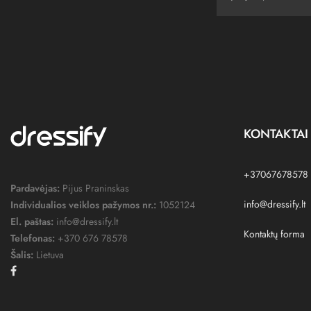
KONTAKTAI
+37067678578
Pardavėjas:
Pijus Praninskas
info@dressify.lt
Individualios veiklos pažymos nr.:
1052124
El. paštas:
info@dressify.lt
Kontaktų forma
Telefonas:
+370 676 78578
Šalis:
Lietuva
Facebook