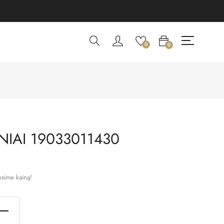
0
0
IAI 19033011430
nsime kainą!