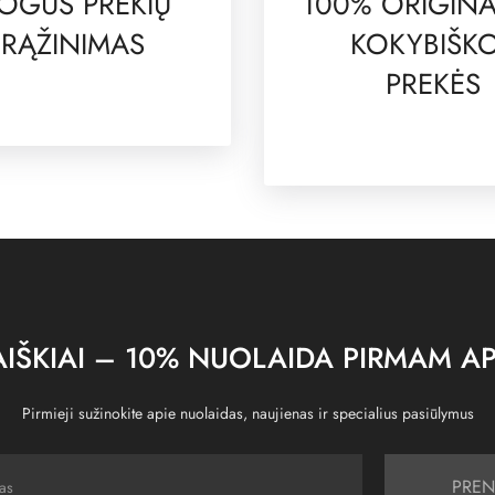
OGUS PREKIŲ
100% ORIGINA
RĄŽINIMAS
KOKYBIŠK
PREKĖS
IŠKIAI – 10% NUOLAIDA PIRMAM AP
Pirmieji sužinokite apie nuolaidas, naujienas ir specialius pasiūlymus
PREN