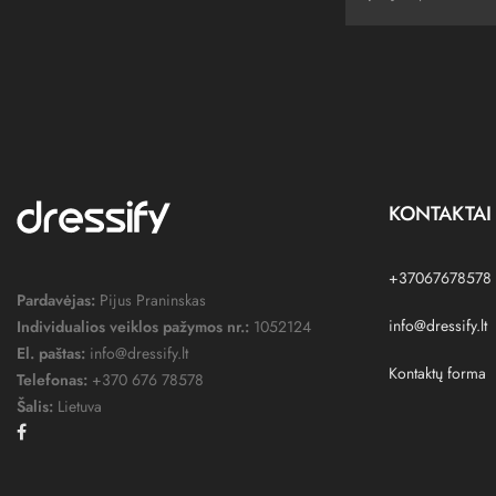
KONTAKTAI
+37067678578
Pardavėjas:
Pijus Praninskas
info@dressify.lt
Individualios veiklos pažymos nr.:
1052124
El. paštas:
info@dressify.lt
Kontaktų forma
Telefonas:
+370 676 78578
Šalis:
Lietuva
Facebook