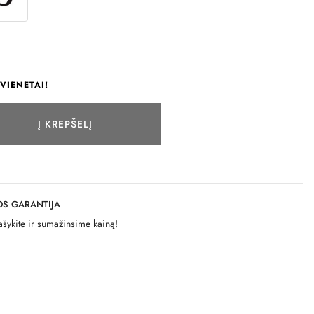
VIENETAI!
Į KREPŠELĮ
OS GARANTIJA
šykite ir sumažinsime kainą!