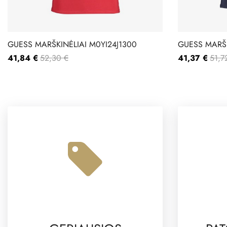
GUESS MARŠKINĖLIAI M0YI24J1300
GUESS MARŠK
41,84 €
52,30 €
41,37 €
51,7