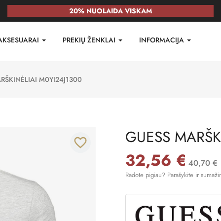
20% NUOLAIDA VISKAM
AKSESUARAI
PREKIŲ ŽENKLAI
INFORMACIJA
RŠKINĖLIAI M0YI24J1300
GUESS MARŠKI
favorite_border
32,56 €
40,70 €
Radote pigiau? Parašykite ir sumaži