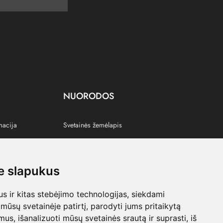
NUORODOS
macija
Svetainės žemėlapis
 slapukus
s
 ir kitas stebėjimo technologijas, siekdami
mūsų svetainėje patirtį, parodyti jums pritaikytą
bimus, išanalizuoti mūsų svetainės srautą ir suprasti, iš