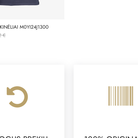
INĖLIAI M0YI24J1300
2 €