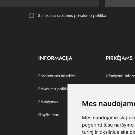
Sutinku su svetainės
privatumo politika
INFORMACIJA
PIRKĖJAMS
Parduotuvės taisyklės
Užsakymo infor
Privatumo politika
Grąžinti prekes
Pristatymas
Paskyra
Mes naudojame
Grąžinimas
Pamėgtos prekė
Mes naudojame slapukus
pagerinti jūsų naršymo 
turinį ir tikslinius skel