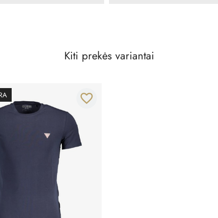
Kiti prekės variantai
RA
favorite_border