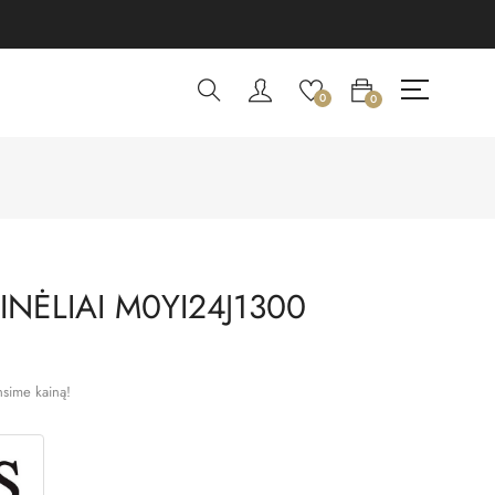
0
0
NĖLIAI M0YI24J1300
nsime kainą!