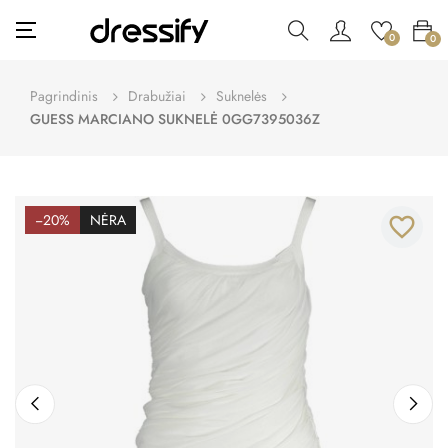
Toggle
☰
0
0
navigation
Pagrindinis
Drabužiai
Suknelės
GUESS MARCIANO SUKNELĖ 0GG7395036Z
−20%
NĖRA
favorite_border