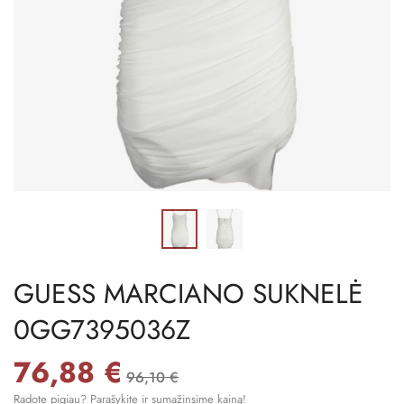
GUESS MARCIANO SUKNELĖ
0GG7395036Z
76,88 €
96,10 €
Radote pigiau? Parašykite ir sumažinsime kainą!