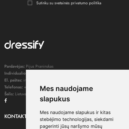
Sutinku su svetainės
privatumo politika
Pardavėjas:
Pijus Praninskas
Individualios veiklos pažymos nr.:
1052124
El. paštas:
info@dressify.lt
Telefonas:
+370 676 78578
Mes naudojame
Šalis:
Lietuva
slapukus
Facebook
Mes naudojame slapukus ir kitas
KONTAKTAI

stebėjimo technologijas, siekdami
pagerinti jūsų naršymo mūsų