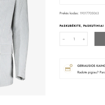
Prekės kodas:
19017705063
PASKUBĖKITE, PASKUTINIAI 
GERIAUSIOS KAIN
Radote pigiau? Para