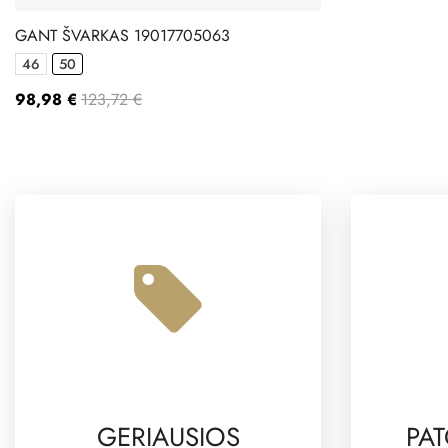
GANT ŠVARKAS 19017705063
46
50
98,98 €
123,72 €
GERIAUSIOS
PAT