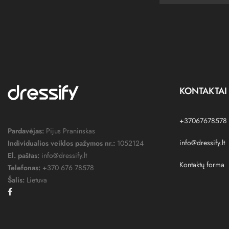
KONTAKTAI
+37067678578
Pardavėjas:
Pijus Praninskas
info@dressify.lt
Individualios veiklos pažymos nr.:
1052124
El. paštas:
info@dressify.lt
Kontaktų forma
Telefonas:
+370 676 78578
Šalis:
Lietuva
Facebook