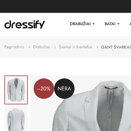
DRABUŽIAI
BATAI
Pagrindinis
Drabužiai
Švarkai ir švarkeliai
GANT ŠVARKAS
−20%
NĖRA