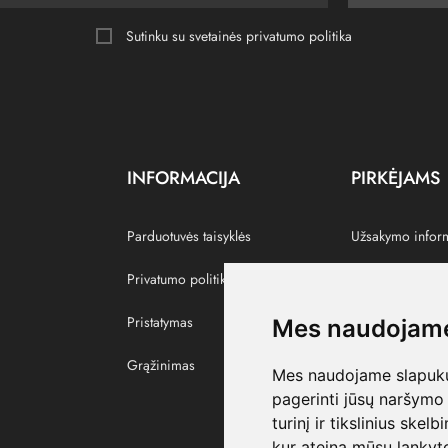
Sutinku su svetainės
privatumo politika
INFORMACIJA
PIRKĖJAMS
Parduotuvės taisyklės
Užsakymo infor
Privatumo politika
Grąžinti prekes
Pristatymas
Paskyra
Mes naudojame
Grąžinimas
Pamėgtos prekė
Mes naudojame slapukus
pagerinti jūsų naršymo 
turinį ir tikslinius skel
kur ateina mūsų lankyto