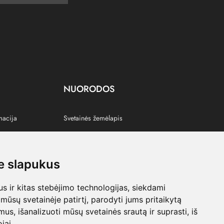
NUORODOS
macija
Svetainės žemėlapis
 slapukus
s
 ir kitas stebėjimo technologijas, siekdami
mūsų svetainėje patirtį, parodyti jums pritaikytą
bimus, išanalizuoti mūsų svetainės srautą ir suprasti, iš
jai.