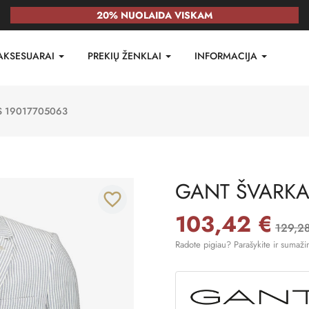
20% NUOLAIDA VISKAM
AKSESUARAI
PREKIŲ ŽENKLAI
INFORMACIJA
 19017705063
GANT ŠVARKA
favorite_border
103,42 €
129,2
Radote pigiau? Parašykite ir sumaži