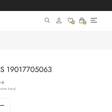
0
0
S 19017705063
8 €
nsime kainą!