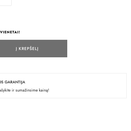
VIENETAI!
Į KREPŠELĮ
OS GARANTIJA
šykite ir sumažinsime kainą!