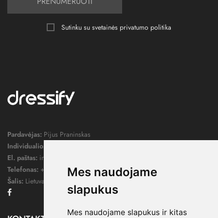
PRENUMERUOTI
Sutinku su svetainės
privatumo politika
Pardavėjas:
Pijus Praninskas
Individualios veiklos pažymos nr.:
1052124
El. paštas:
info@dressify.lt
Telefonas:
+370 676 78578
Mes naudojame
Šalis:
Lietuva
slapukus
Facebook
Mes naudojame slapukus ir kitas