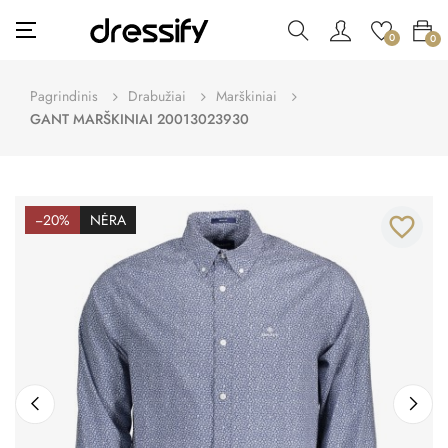
Toggle
☰
0
0
navigation
Pagrindinis
Drabužiai
Marškiniai
GANT MARŠKINIAI 20013023930
−20%
NĖRA
favorite_border