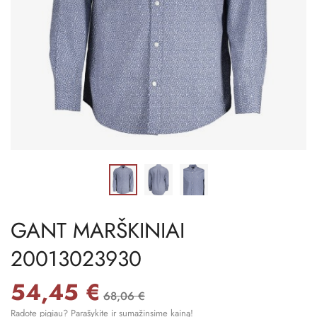
GANT MARŠKINIAI
20013023930
54,45 €
68,06 €
Radote pigiau? Parašykite ir sumažinsime kainą!