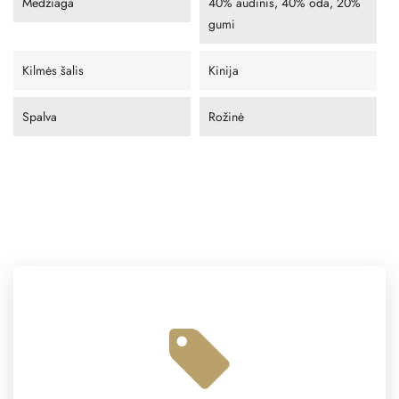
Medžiaga
40% audinis, 40% oda, 20%
gumi
Kilmės šalis
Kinija
Spalva
Rožinė