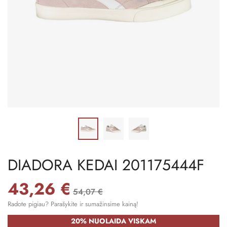
DIADORA KEDAI 201175444F
43,26 €
54,07 €
Radote pigiau? Parašykite ir sumažinsime kainą!
20% NUOLAIDA VISKAM