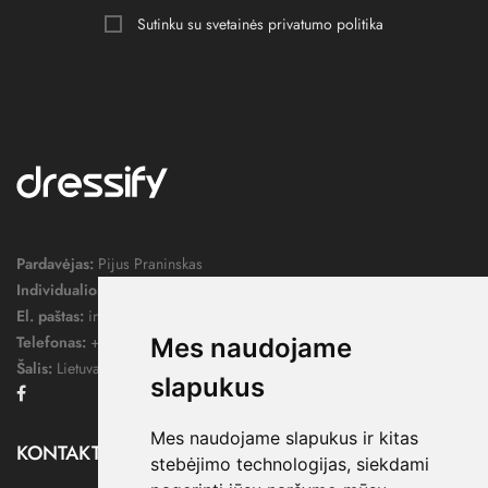
Sutinku su svetainės
privatumo politika
Pardavėjas:
Pijus Praninskas
Individualios veiklos pažymos nr.:
1052124
El. paštas:
info@dressify.lt
Telefonas:
+370 676 78578
Mes naudojame
Šalis:
Lietuva
slapukus
Facebook
Mes naudojame slapukus ir kitas
KONTAKTAI

stebėjimo technologijas, siekdami