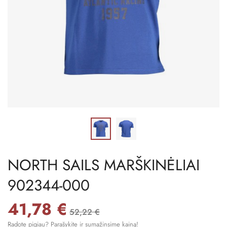
NORTH SAILS MARŠKINĖLIAI
902344-000
41,78 €
52,22 €
Radote pigiau? Parašykite ir sumažinsime kainą!