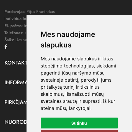
Pardavėjas:
Pijus Praninskas
Individualios veiklos pažymos nr.:
1052124
El. paštas:
info@dressify.lt
Telefonas:
+370 676 78578
Mes naudojame
Šalis:
Lietuva
slapukus
Facebook
Mes naudojame slapukus ir kitas
KONTAKTAI

stebėjimo technologijas, siekdami
pagerinti jūsų naršymo mūsų
svetainėje patirtį, parodyti jums
INFORMACIJA

pritaikytą turinį ir tikslinius
skelbimus, išanalizuoti mūsų
svetainės srautą ir suprasti, iš kur
PIRKĖJAMS

ateina mūsų lankytojai.
NUORODOS

Sutinku