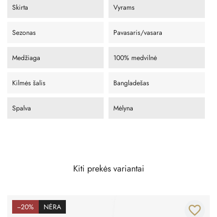
Skirta
Vyrams
Sezonas
Pavasaris/vasara
Medžiaga
100% medvilnė
Kilmės šalis
Bangladešas
Spalva
Mėlyna
Kiti prekės variantai
−20%
NĖRA
favorite_border