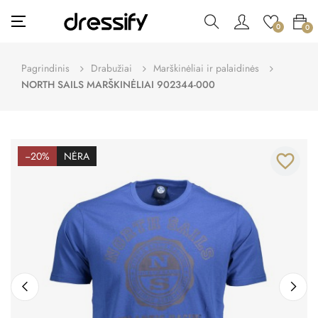
Toggle
☰
0
0
navigation
Pagrindinis
Drabužiai
Marškinėliai ir palaidinės
NORTH SAILS MARŠKINĖLIAI 902344-000
−20%
NĖRA
favorite_border