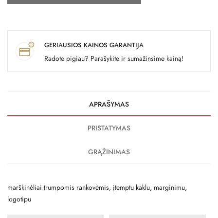
GERIAUSIOS KAINOS GARANTIJA
Radote pigiau? Parašykite ir sumažinsime kainą!
APRAŠYMAS
PRISTATYMAS
GRĄŽINIMAS
marškinėliai trumpomis rankovėmis, įtemptu kaklu, marginimu,
logotipu